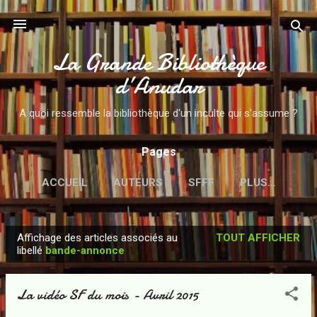
Accéder au contenu principal
La Grande Bibliothèque
d’Anudar
A quoi ressemble la bibliothèque d'un inculte qui s'assume ?
Pages
ACCUEIL
AUTEURS
SFFF
PLUS…
Affichage des articles associés au
TOUT AFFICHER
A
libellé
bande-annonce
r
t
La vidéo SF du mois - Avril 2015
i