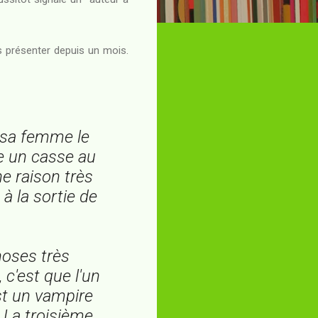
s présenter depuis un mois.
e sa femme le
re un casse au
e raison très
 à la sortie de
choses très
 c'est que l'un
est un vampire
. La troisième,