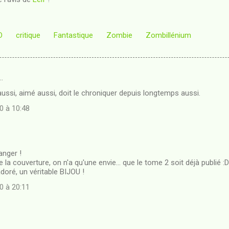
D
critique
Fantastique
Zombie
Zombillénium
…
 aussi, aimé aussi, doit le chroniquer depuis longtemps aussi.
0 à 10:48
hanger !
la couverture, on n'a qu'une envie... que le tome 2 soit déjà publié :D
adoré, un véritable BIJOU !
0 à 20:11