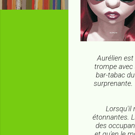
Aurélien est
trompe avec s
bar-tabac du
surprenante. E
Lorsqu'il 
étonnantes. La
des occupants
et qu'en le mo