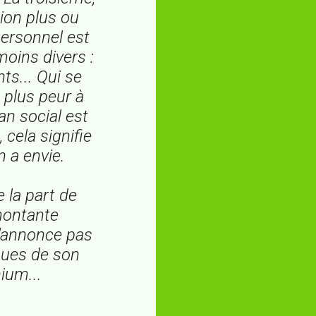
tion plus ou
personnel est
oins divers :
ts... Qui se
t plus peur à
an social est
cela signifie
n a envie.
 la part de
montante
s'annonce pas
enues de son
ium...