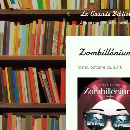
La Grande Biblio
A quoi ressemble la biblio
Zombilléniu
mardi, octobre 26, 2010