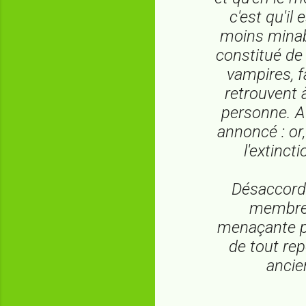
c'est qu'il
moins minabl
constitué de
vampires, f
retrouvent à
personne. Au
annoncé : or
l'extinct
Désaccords
membres
menaçante po
de tout rep
ancie