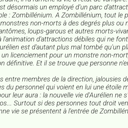
 est désormais un employé d'un parc d'attrac
e : Zombillénium. A Zombillénium, tout le 
 monstres non-morts à des degrés plus ou m
antômes, loups-garous et autres morts-vivan
 l'animation d'attractions débiles qui ne fon
rélien est d'autant plus mal tombé qu'un pl
, un licenciement pour un monstre non-mort, 
ion définitive. Et il se trouve que personne n'e
 entre membres de la direction, jalousies de
 du personnel qui voient en lui une étoile 
ur leur aura : la nouvelle vie d'Aurélien ne 
os... Surtout si des personnes tout droit v
nne vie se présentent à l'entrée de Zombillén