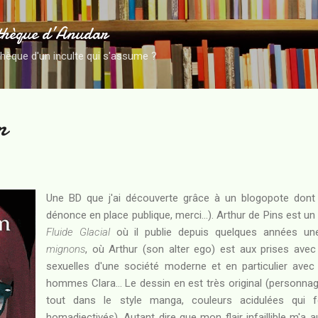
Accéder au contenu principal
thèque d’Anudar
thèque d'un inculte qui s'assume ?
m
Une BD que j'ai découverte grâce à un blogopote dont j'
dénonce en place publique, merci...). Arthur de Pins est un
Fluide Glacial
où il publie depuis quelques années une
mignons
, où Arthur (son alter ego) est aux prises avec
sexuelles d'une société moderne et en particulier avec
hommes Clara... Le dessin en est très original (personna
tout dans le style manga, couleurs acidulées qui
homadjectivés). Autant dire que mon flair infaillible m'a a