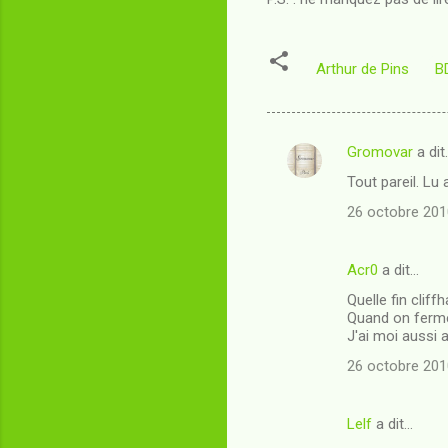
Arthur de Pins
B
Gromovar
a dit
C
Tout pareil. Lu
o
26 octobre 201
m
m
Acr0
a dit…
e
Quelle fin cliff
n
Quand on ferme 
t
J'ai moi aussi 
a
26 octobre 201
i
r
Lelf
a dit…
e