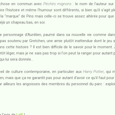
 chose en commun avec
Péchés mignons
: le nom de l'auteur sur 
ire l'histoire et même l'humour sont différents, si bien qu'il s'agit 
ît la "marque" de Pins mais celle-ci se trouve assez altérée pour qu
déjà un chapeau bas, en soi.
 le personnage d'Aurélien, paumé dans sa nouvelle vie comme dans 
t pas soutenu par Gretchen, une amie plutôt inattendue dont le jeu s
ns cette histoire ? Il est bien difficile de le savoir pour le moment.
ôt léger, mais je ne sais pas trop si l'on peut la ranger pour autant p
qui lui sera donnée...
oeil de culture contemporaine, en particulier aux
Harry Potter
, qui 
en, mais que ça ne garantit pas pour autant d'avoir ce qu'il faut pou
par ailleurs les angoisses des membres du personnel du parc : expl
e l'avis de
Lelf
!