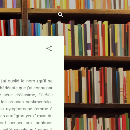
ai oublié le nom (qu'il se
 bédéaste que j'ai connu par
 série drôlissime,
Péchés
 les arcanes sentimentalo-
 la
nymphomane
femme à
ges aux "gros yeux" mais du
 font penser aux bonbons
ussitôt signalé un "auteur à