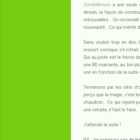
Zombillénium
a une seule
dessin, la façon de constru
retrouvailles... On reconna
nouveauté... Ce qui mérite 
Sans vouloir trop en dire,
ressort comique s'il n'étai
Qui au juste est le héros da
une BD marrante, au ton plut
voir en fonction de la suite 
Terminons par les clins d'
perçu que la magie, c'est bi
chaudron... Ce qui rejoint 
une retraite, il faut le faire.
J'attends la suite !
P.S. : ne manquez pas de lir