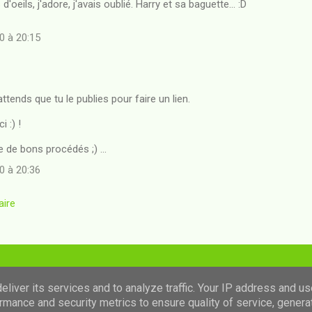
 d'oeils, j'adore, j'avais oublié. Harry et sa baguette... :D
0 à 20:15
ttends que tu le publies pour faire un lien.
i :) !
 de bons procédés ;) ...
0 à 20:36
aire
Fourni par Blogger
liver its services and to analyze traffic. Your IP address and u
rmance and security metrics to ensure quality of service, gener
Images de thèmes de
luoman