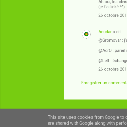
Ah oui, les clins
s
(je t'ai linké ^^)
26 octobre 201
Anudar
a dit…
@Gromovar : j'a
@AcrO : pareil ic
@Lelf : échange
26 octobre 201
Enregistrer un comment
This site uses cookies from Google to de
are shared with Google along with perfo