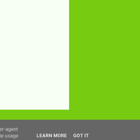
ser-agent
ate usage
LEARN MORE
GOT IT