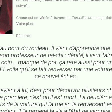
suivre"...
Chose qui se vérifie à travers ce
Zombillénium
que je doi
Voire plus.
Résumé :
 au bout du rouleau. Il vient d'apprendre qu
on professeur de tai-chi : dépité, il veut fai
 coin... manque de pot, ça rate aussi pour un
t voilà qu'il se fait renverser par une voiture
ce nouvel échec.
revient à lui, c'est pour découvrir plusieurs 
 première, c'est qu'il est mort. La deuxième,
 de la voiture qui l'a tué en le renversant 
rdant, il l'a ramené la vie à l'état de vampire