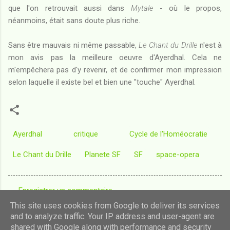
que l'on retrouvait aussi dans
Mytale
- où le propos,
néanmoins, était sans doute plus riche.
Sans être mauvais ni même passable,
Le Chant du Drille
n'est à
mon avis pas la meilleure oeuvre d'Ayerdhal. Cela ne
m'empêchera pas d'y revenir, et de confirmer mon impression
selon laquelle il existe bel et bien une "touche" Ayerdhal.
Ayerdhal
critique
Cycle de l'Homéocratie
Le Chant du Drille
Planete SF
SF
space-opera
Enregistrer un commentaire
C
This site uses cookies from Google to deliver its services
o
and to analyze traffic. Your IP address and user-agent are
shared with Google along with performance and security
m