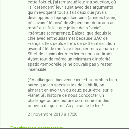
cette fois-ci, j'ai remarqué leur introduction, où
ils "défendent" leur sujet avec des arguments
qui m'évoquent tout à fait ceux que j'avais
développés à l'époque lointaine (années Lycée)
où j'avais été privé de SF pendant deux ans au
motif qu'il fallait que je lise de la "vraie"
littérature (comprenez, Balzac, que depuis je
chie avec enthousiasme) because BAC de
Français (les seuls effets de cette interdiction
avaient été de me faire décupler mes achats de
SF et de dissimuler mes livres sous un tiroir)...
Ayant tout de même un minimum d'intégrité
spatio-temporelle, je ne pouvais pas y rester
insensible.
@Vladkergan : bienvenue ici ! Et tu tombes bien,
parce que les spécialistes de la bit-lit, on
aimerait en avoir un ou deux, peut-être, sur le
Planet SF, histoire de nous concocter un
challenge ou une lecture commune sur des
oeuvres de qualité... Au plaisir de te lire !
21 novembre 2010 à 17:20
Enregistrer un commentaire