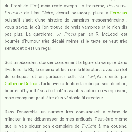
du Front de l'Est) mais reste sympa. La troisième,
Desmodus
Draculae
de Léni Cèdre, devrait beaucoup plaire à
Ferocias
puisqu'il s'agit d'une histoire de vampires mésoaméricains :
vous savez, là où l'on trouve de vrais vampires et je n'en dis
pas plus. La quatrième,
Un Précis
par Ian R. McLeod, est
bourrée d'humour très décalé même si le texte se veut très
sérieux et c'est un régal.
Suit un abondant dossier concernant la figure du vampire dans
l'Histoire, la BD, le cinéma et bien sûr la littérature, avec son lot
de critiques, et en particulier celle de
Twilight
, éreinté par
Catherine Dufour
. J'ai lu avec attention la rubrique scientifiction,
bourrée d'hypothèses fort intéressantes autour du vampirisme,
mais manquant peut-être d'un véritable fil directeur...
Dans l'ensemble, un numéro très convaincant, à même de
m'inciter à me débarrasser de mes préjugés. Peut-être même
que je vais piquer son exemplaire de
Twilight
à ma cousine,