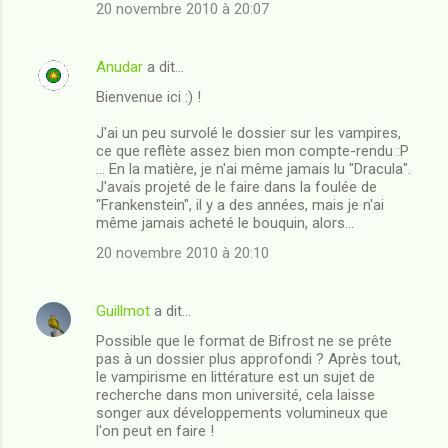
20 novembre 2010 à 20:07
t
a
Anudar
a dit…
i
Bienvenue ici :) !
r
e
J'ai un peu survolé le dossier sur les vampires,
ce que reflète assez bien mon compte-rendu :P
s
... En la matière, je n'ai même jamais lu "Dracula".
J'avais projeté de le faire dans la foulée de
"Frankenstein", il y a des années, mais je n'ai
même jamais acheté le bouquin, alors...
20 novembre 2010 à 20:10
Guillmot
a dit…
Possible que le format de Bifrost ne se prête
pas à un dossier plus approfondi ? Après tout,
le vampirisme en littérature est un sujet de
recherche dans mon université, cela laisse
songer aux développements volumineux que
l'on peut en faire !