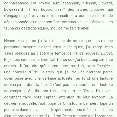
connaissance est limitée aux "aaaahhhh, hiiiihhhh, Edward,
Edwaaaard ! Il est bôôôôhhhh !" des jeunes
groupies
, qui
n'engagent guère, vous le reconnaîtrez, à conduire une étude
dépassionnée d'un phénomène
commercial
de l'édition. Les
tsunamis oestrogéniques, moi, ça me fait ricaner.
Néanmoins, parce j'ai la faiblesse de croire que je suis une
personne ouverte d'esprit ainsi qu'éduquée, j'ai rangé mes
sales préjugés au placard le temps de lire ce nouveau
Bifrost
.
Et je dois dire que j'ai bien fait. Parce que j'ai beaucoup aimé ce
numéro. Il faut dire qu'il commence très fort, avec
Enculés !
,
une nouvelle d'Eric Holstein, que j'ai trouvée hilarante parce
qu'en prise avec une certaine actualité : au fond, une histoire
de vampires dont la finalité n'est pas de raconter une histoire
de vampires. Ah, ils sont forts, les gars de
Bifrost
. Ils savent
comment faire pour capter l'attention de leur lectorat. La
deuxième nouvelle,
Nuit rouge
de Christophe Lambert, tape un
peu plus dans le classique (expérimentations médico-sadiques
d'un laboratoire secret du IIIème Reich menacé par l'approche