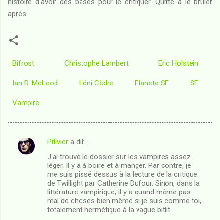
histoire d'avoir des bases pour le critiquer. Quitte à le brûler
après.
Bifrost
Christophe Lambert
Eric Holstein
Ian R. McLeod
Léni Cèdre
Planete SF
SF
Vampire
Pitivier
a dit…
C
J'ai trouvé le dossier sur les vampires assez
o
léger. Il y a à boire et à manger. Par contre, je
m
me suis pissé dessus à la lecture de la critique
de Twillight par Catherine Dufour. Sinon, dans la
m
littérature vampirique, il y a quand même pas
mal de choses bien même si je suis comme toi,
e
totalement hermétique à la vague bitlit.
n