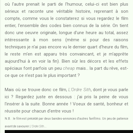
où l'autre prenait le parti de l'humour, celui-ci est bien plus
sérieux et raconte une véritable histoire, reprenant à son
compte, comme vous le constaterez si vous regardez le film
entier, l'ensemble des codes bien connus de la série. On tient
donc une oeuvre originale, longue d'une heure au total, assez
intéressante à mon sens (même si pour des raisons
techniques je n'ai pas encore vu le dernier quart d'heure du film,
le reste m'en est apparu très convaincant, et je m'apprête
aujourd'hui à en voir la fin). Bien sûr les décors et les effets
spéciaux font parfois un peu
cheap
mais... la part du rêve, est-
ce que ce n'est pas le plus important ?
Mais où se trouve donc ce film,
L'Ordre Sith
, dont je vous parle
ici ? Regardez juste en dessous : j'ai pris la peine de vous
l'insérer à la suite. Bonne année ! Voeux de santé, bonheur et
réussite pour chacun d'entre vous !
N.B. : le film est précédé par deux bandes-annonces d'autres fanfilms. Un peu de patience
avant de savourer
L'Ordre Sith
...