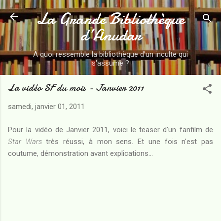
La Grande Bibliothèque
Accéder au contenu principal
d’Anudar
A quoi ressemble la bibliothèque d'un inculte qui
s'assume ?
La vidéo SF du mois - Janvier 2011
samedi, janvier 01, 2011
Pour la vidéo de Janvier 2011, voici le teaser d'un fanfilm de
Star Wars
très réussi, à mon sens. Et une fois n'est pas
coutume, démonstration avant explications...