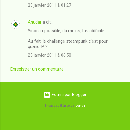
25 janvier 2011 à 01:27
Anudar
a dit…
Sinon impossible, du moins, très difficile...
Au fait, le challenge steampunk c'est pour
quand :P ?
25 janvier 2011 à 06:58
Enregistrer un commentaire
Fourni par Blogger
Images de thèmes de
luoman