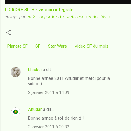
L'ORDRE SITH - version intégrale
envoyé par
ere2
. -
Regardez des web séries et des films.
Planete SF
SF
Star Wars
Vidéo SF du mois
Lhisbei
a dit…
C
Bonne année 2011 Anudar et merci pour la
o
vidéo :)
m
2 janvier 2011 à 14:09
m
e
Anudar
a dit…
n
Bonne année à toi, de rien :) !
t
2 janvier 2011 à 20:32
a