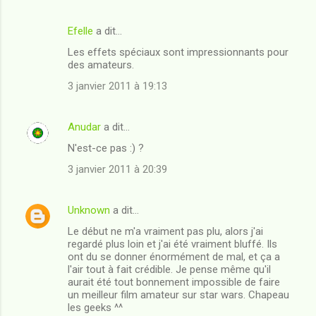
i
Efelle
a dit…
r
Les effets spéciaux sont impressionnants pour
e
des amateurs.
s
3 janvier 2011 à 19:13
Anudar
a dit…
N'est-ce pas :) ?
3 janvier 2011 à 20:39
Unknown
a dit…
Le début ne m'a vraiment pas plu, alors j'ai
regardé plus loin et j'ai été vraiment bluffé. Ils
ont du se donner énormément de mal, et ça a
l'air tout à fait crédible. Je pense même qu'il
aurait été tout bonnement impossible de faire
un meilleur film amateur sur star wars. Chapeau
les geeks ^^