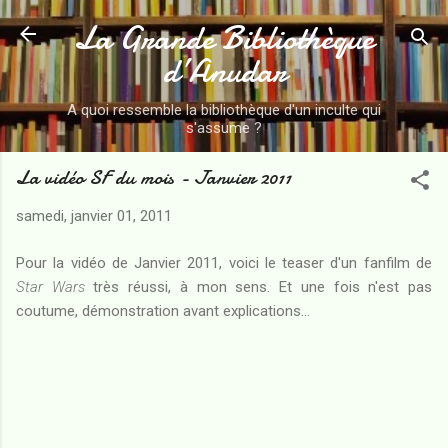
La Grande Bibliothèque
Accéder au contenu principal
d’Anudar
A quoi ressemble la bibliothèque d'un inculte qui
s'assume ?
La vidéo SF du mois - Janvier 2011
samedi, janvier 01, 2011
Pour la vidéo de Janvier 2011, voici le teaser d'un fanfilm de
Star Wars
très réussi, à mon sens. Et une fois n'est pas
coutume, démonstration avant explications...