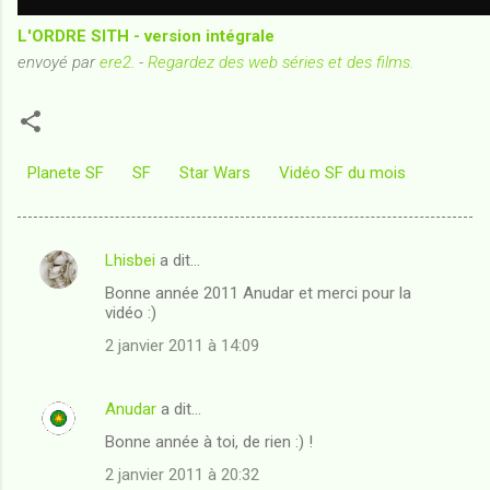
L'ORDRE SITH - version intégrale
envoyé par
ere2
. -
Regardez des web séries et des films.
Planete SF
SF
Star Wars
Vidéo SF du mois
Lhisbei
a dit…
C
Bonne année 2011 Anudar et merci pour la
o
vidéo :)
m
2 janvier 2011 à 14:09
m
e
Anudar
a dit…
n
Bonne année à toi, de rien :) !
t
2 janvier 2011 à 20:32
a