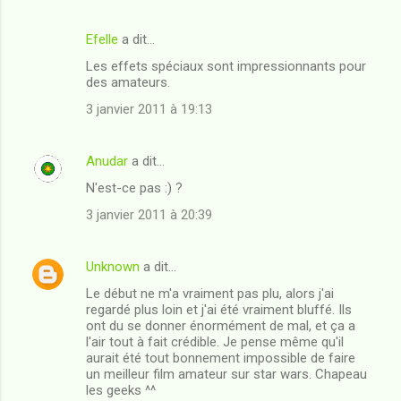
i
Efelle
a dit…
r
Les effets spéciaux sont impressionnants pour
e
des amateurs.
s
3 janvier 2011 à 19:13
Anudar
a dit…
N'est-ce pas :) ?
3 janvier 2011 à 20:39
Unknown
a dit…
Le début ne m'a vraiment pas plu, alors j'ai
regardé plus loin et j'ai été vraiment bluffé. Ils
ont du se donner énormément de mal, et ça a
l'air tout à fait crédible. Je pense même qu'il
aurait été tout bonnement impossible de faire
un meilleur film amateur sur star wars. Chapeau
les geeks ^^