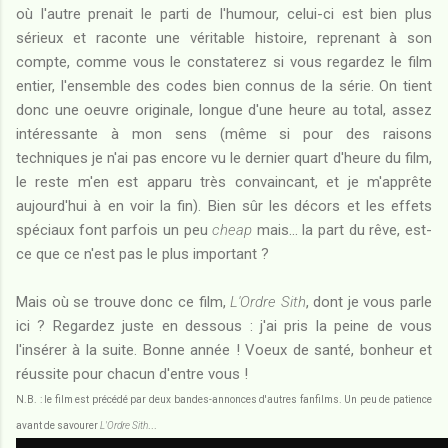
où l'autre prenait le parti de l'humour, celui-ci est bien plus
sérieux et raconte une véritable histoire, reprenant à son
compte, comme vous le constaterez si vous regardez le film
entier, l'ensemble des codes bien connus de la série. On tient
donc une oeuvre originale, longue d'une heure au total, assez
intéressante à mon sens (même si pour des raisons
techniques je n'ai pas encore vu le dernier quart d'heure du film,
le reste m'en est apparu très convaincant, et je m'apprête
aujourd'hui à en voir la fin). Bien sûr les décors et les effets
spéciaux font parfois un peu
cheap
mais... la part du rêve, est-
ce que ce n'est pas le plus important ?
Mais où se trouve donc ce film,
L'Ordre Sith
, dont je vous parle
ici ? Regardez juste en dessous : j'ai pris la peine de vous
l'insérer à la suite. Bonne année ! Voeux de santé, bonheur et
réussite pour chacun d'entre vous !
N.B. : le film est précédé par deux bandes-annonces d'autres fanfilms. Un peu de patience
avant de savourer
L'Ordre Sith
...