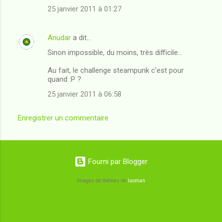
25 janvier 2011 à 01:27
Anudar
a dit…
Sinon impossible, du moins, très difficile...
Au fait, le challenge steampunk c'est pour
quand :P ?
25 janvier 2011 à 06:58
Enregistrer un commentaire
Fourni par Blogger
Images de thèmes de
luoman