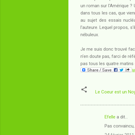
un roman sur l'Amérique ? U
dans tous les cas, que vienn
au sujet des essais nucléa
l'auteure. Lequel propos, s'
nébuleux.
Je me suis donc trouvé face à
n'en doute pas, farci de ré
pas tous les quatre matins q
W
Le Coeur est un No
Efelle
a dit…
C
Pas convaincu, 
o