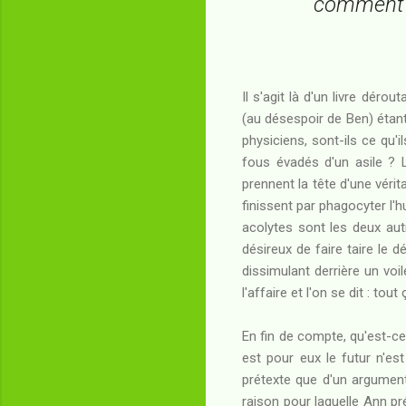
comment vi
Il s'agit là d'un livre dér
(au désespoir de Ben) étant
physiciens, sont-ils ce qu'i
fous évadés d'un asile ? 
prennent la tête d'une vérit
finissent par phagocyter l'
acolytes sont les deux aut
désireux de faire taire le 
dissimulant derrière un voi
l'affaire et l'on se dit : tou
En fin de compte, qu'est-ce
est pour eux le futur n'est 
prétexte que d'un argument
raison pour laquelle Ann pr