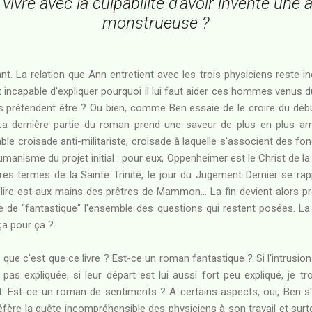
vre avec la culpabilité d'avoir inventé une
monstrueuse ?
outant. La relation que Ann entretient avec les trois physiciens reste
 incapable d'expliquer pourquoi il lui faut aider ces hommes venus du 
ls prétendent être ? Ou bien, comme Ben essaie de le croire du début 
La dernière partie du roman prend une saveur de plus en plus am
able croisade anti-militariste, croisade à laquelle s'associent des f
humanisme du projet initial : pour eux, Oppenheimer est le Christ de 
res termes de la Sainte Trinité, le jour du Jugement Dernier se r
délire est aux mains des prêtres de Mammon... La fin devient alors
le de "fantastique" l'ensemble des questions qui restent posées. La
t ça pour ça ?
 que c'est que ce livre ? Est-ce un roman fantastique ? Si l'intrusio
pas expliquée, si leur départ est lui aussi fort peu expliqué, je tro
. Est-ce un roman de sentiments ? A certains aspects, oui, Ben s'
éfère la quête incompréhensible des physiciens à son travail et surt