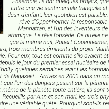
Ensemble, ils ont quelques projets, que
Entre une vie sentimentale tranquille et
désir d'enfant, leur quotidien est paisible
rêve d'Oppenheimer, le responsable 
Manhattan, et l'un des inventeurs d
atomique. Le rêve l'obsède. Ce qu'elle ne 
que la même nuit, Robert Oppenheimer,
lard, trois membres éminents du projet Manh
vie. Pour eux, tout est comme s'ils avaient é
depuis le jour du premier essai nucléaire de l'
rinity, quelques semaines avant les bomba
t de Nagasaki... Arrivés en 2003 dans un m
st que l'un des dangers pesant sur la pérenni
 même de la planète toute entière, ils sont t
 Recueillis par Ann et son mari, les trois ph
dre une véritable quête. Pourquoi sont-ils re