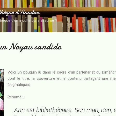
Accéder au contenu principal
thèque d’Anudar
thèque d'un inculte qui s'assume ?
 un Noyau candide
Voici un bouquin lu dans le cadre d'un partenariat du Diman
dont le titre, la couverture et le contenu partagent une mêm
énigmatiques.
Résumé :
Ann est bibliothécaire. Son mari, Ben, es