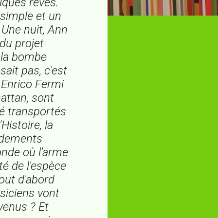
lques rêves.
 simple et un
. Une nuit, Ann
du projet
e la bombe
sait pas, c'est
 Enrico Fermi
attan, sont
té transportés
Histoire, la
rdements
onde où l'arme
té de l'espèce
out d'abord
ysiciens vont
venus ? Et