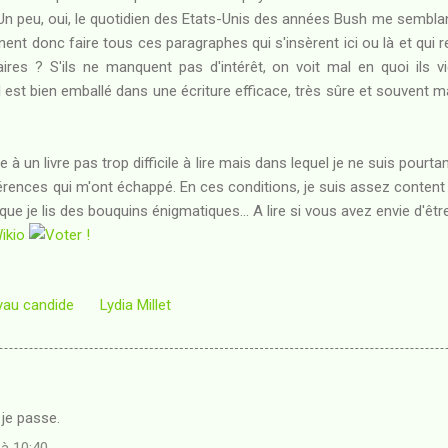
n peu, oui, le quotidien des Etats-Unis des années Bush me semblan
ent donc faire tous ces paragraphes qui s'insèrent ici ou là et qui r
ires ? S'ils ne manquent pas d'intérêt, on voit mal en quoi ils v
il est bien emballé dans une écriture efficace, très sûre et souvent 
 un livre pas trop difficile à lire mais dans lequel je ne suis pourtant
férences qui m'ont échappé. En ces conditions, je suis assez content 
ue je lis des bouquins énigmatiques... A lire si vous avez envie d'êtr
ikio
yau candide
Lydia Millet
je passe.