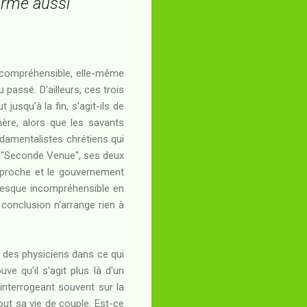
 arme aussi
 incompréhensible, elle-même
passé. D'ailleurs, ces trois
jusqu'à la fin, s'agit-ils de
ère, alors que les savants
ondamentalistes chrétiens qui
la "Seconde Venue", ses deux
approche et le gouvernement
 presque incompréhensible en
 conclusion n'arrange rien à
n des physiciens dans ce qui
uve qu'il s'agit plus là d'un
interrogeant souvent sur la
out sa vie de couple. Est-ce