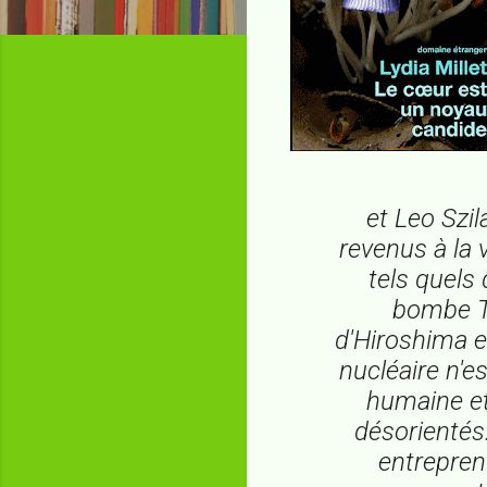
et Leo Szi
revenus à la 
tels quels 
bombe T
d'Hiroshima e
nucléaire n'e
humaine et
désorientés.
entrepren