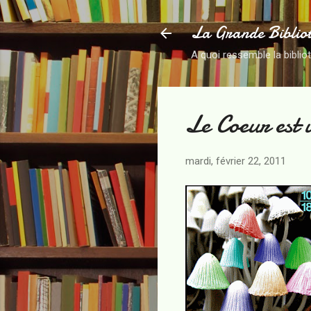
La Grande Biblio
A quoi ressemble la biblio
Le Coeur est
mardi, février 22, 2011