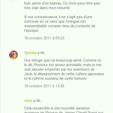
Euh, pilote d'un bateau. Ce n'est peut-être pas
t
très clair dans mon résumé.
a
A ma connaissance, il ne s'agit pas d'une
i
uchronie en ce sens que l'intrigue est
vraisemblable compte-tenu du contexte de
r
l'époque.
e
18 octobre 2011 à 09:23
s
Spocky
a dit…
Une trilogie que j'ai beaucoup aimé. Comme tu
le dit, l'histoire est assez prévisible, mais je me
suis laissée emporter par les aventures de
Jack, le dépaysement de cette culture japonaise
et le rythme soutenu de cette histoire.
18 octobre 2011 à 13:42
chris
a dit…
Cela ressemble à une nouvelle variation
jeunesse de Shogun de James Clavell (basé sur