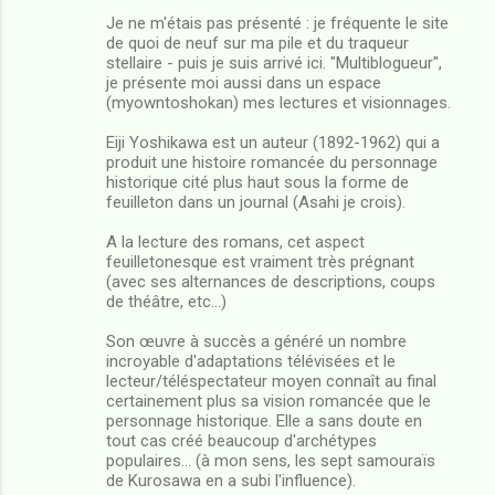
Je ne m'étais pas présenté : je fréquente le site
de quoi de neuf sur ma pile et du traqueur
stellaire - puis je suis arrivé ici. "Multiblogueur",
je présente moi aussi dans un espace
(myowntoshokan) mes lectures et visionnages.
Eiji Yoshikawa est un auteur (1892-1962) qui a
produit une histoire romancée du personnage
historique cité plus haut sous la forme de
feuilleton dans un journal (Asahi je crois).
A la lecture des romans, cet aspect
feuilletonesque est vraiment très prégnant
(avec ses alternances de descriptions, coups
de théâtre, etc...)
Son œuvre à succès a généré un nombre
incroyable d'adaptations télévisées et le
lecteur/téléspectateur moyen connaît au final
certainement plus sa vision romancée que le
personnage historique. Elle a sans doute en
tout cas créé beaucoup d'archétypes
populaires... (à mon sens, les sept samouraïs
de Kurosawa en a subi l'influence).