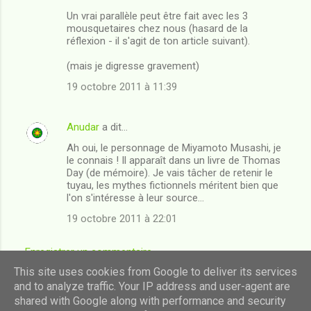
Un vrai parallèle peut être fait avec les 3
mousquetaires chez nous (hasard de la
réflexion - il s'agit de ton article suivant).
(mais je digresse gravement)
19 octobre 2011 à 11:39
Anudar
a dit…
Ah oui, le personnage de Miyamoto Musashi, je
le connais ! Il apparaît dans un livre de Thomas
Day (de mémoire). Je vais tâcher de retenir le
tuyau, les mythes fictionnels méritent bien que
l'on s'intéresse à leur source...
19 octobre 2011 à 22:01
Enregistrer un commentaire
This site uses cookies from Google to deliver its services
and to analyze traffic. Your IP address and user-agent are
shared with Google along with performance and security