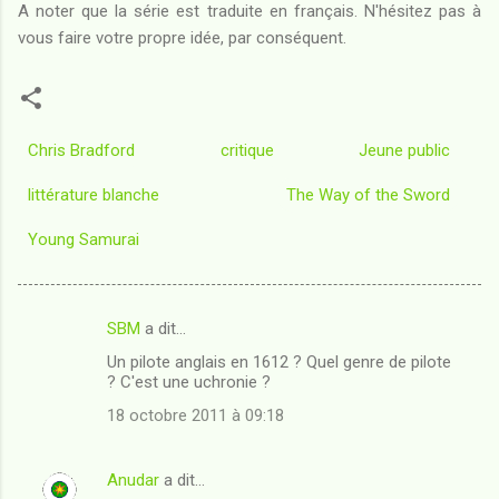
A noter que la série est traduite en français. N'hésitez pas à
vous faire votre propre idée, par conséquent.
Chris Bradford
critique
Jeune public
littérature blanche
The Way of the Sword
Young Samurai
SBM
a dit…
C
Un pilote anglais en 1612 ? Quel genre de pilote
o
? C'est une uchronie ?
m
18 octobre 2011 à 09:18
m
e
Anudar
a dit…
n