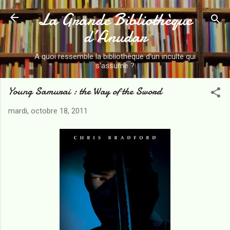
La Grande Bibliothèque
Accéder au contenu principal
d’Anudar
A quoi ressemble la bibliothèque d'un inculte qui
s'assume ?
Young Samurai : the Way of the Sword
mardi, octobre 18, 2011