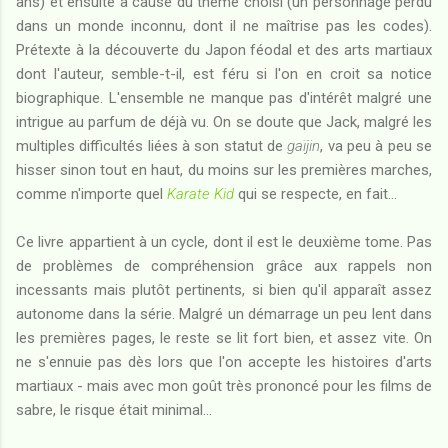
ans) et ensuite à cause du thème choisi (un personnage perdu
dans un monde inconnu, dont il ne maîtrise pas les codes).
Prétexte à la découverte du Japon féodal et des arts martiaux
dont l'auteur, semble-t-il, est féru si l'on en croit sa notice
biographique. L'ensemble ne manque pas d'intérêt malgré une
intrigue au parfum de déjà vu. On se doute que Jack, malgré les
multiples difficultés liées à son statut de
gaïjin
, va peu à peu se
hisser sinon tout en haut, du moins sur les premières marches,
comme n'importe quel
Karate Kid
qui se respecte, en fait...
Ce livre appartient à un cycle, dont il est le deuxième tome. Pas
de problèmes de compréhension grâce aux rappels non
incessants mais plutôt pertinents, si bien qu'il apparaît assez
autonome dans la série. Malgré un démarrage un peu lent dans
les premières pages, le reste se lit fort bien, et assez vite. On
ne s'ennuie pas dès lors que l'on accepte les histoires d'arts
martiaux - mais avec mon goût très prononcé pour les films de
sabre, le risque était minimal...