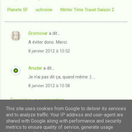
Planete SF
uchronie
Winter Time Travel Saison 2
Gromovar
a dit…
C
A éviter donc. Merci.
o
8 janvier 2012 à 10:52
m
m
Anudar
a dit…
e
Je n'ai pas dit ça, quand même :) ...
n
t
8 janvier 2012 à 10:58
a
Enregistrer un commentaire
i
This site uses cookies from Google to deliver its services
r
and to analyze traffic. Your IP address and user-agent are
e
shared with Google along with performance and security
Fourni par Blogger
s
metrics to ensure quality of service, generate usage