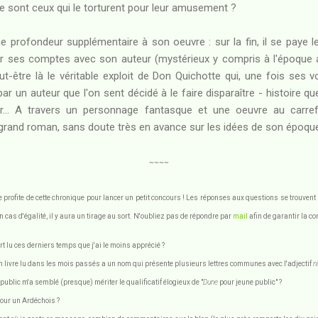
e sont ceux qui le torturent pour leur amusement ?
rofondeur supplémentaire à son oeuvre : sur la fin, il se paye le
er ses comptes avec son auteur (mystérieux y compris à l'époque a
t-être là le véritable exploit de Don Quichotte qui, une fois ses v
par un auteur que l'on sent décidé à le faire disparaître - histoire 
mer... A travers un personnage fantasque et une oeuvre au carref
 grand roman, sans doute très en avance sur les idées de son époqu
~~~~
je profite de cette chronique pour lancer un petit concours ! Les réponses aux questions se trouven
n cas d'égalité, il y aura un tirage au sort. N'oubliez pas de répondre par
mail
afin de garantir la co
rt lu ces derniers temps que j'ai le moins apprécié ?
livre lu dans les mois passés a un nom qui présente plusieurs lettres communes avec l'adjectif
n
ublic m'a semblé (presque) mériter le qualificatif élogieux de "
Dune
pour jeune public" ?
pour un Ardéchois ?