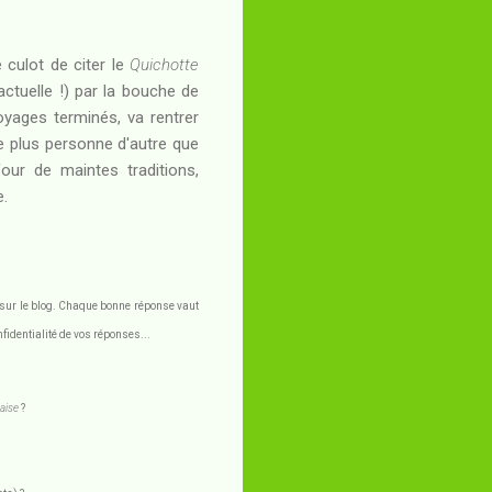
 culot de citer le
Quichotte
ctuelle !) par la bouche de
oyages terminés, va rentrer
que plus personne d'autre que
our de maintes traditions,
e.
t sur le blog. Chaque bonne réponse vaut
nfidentialité de vos réponses...
iaise
?