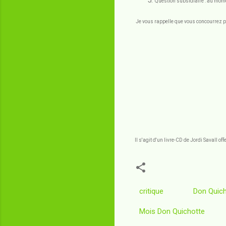
Question subsidiaire : au mome
Je vous rappelle que vous concourrez po
Il s'agit d'un livre-CD de Jordi Savall 
critique
Don Quich
Mois Don Quichotte