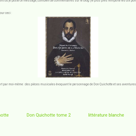
nt où je poste ce message, combien de commentaires sur le blog (le plus près remporte les dix poin
ur ceci :
offert par moi-même : des pièces musicales évoquant le personnage de Don Quichotte et ses aventures
otte
Don Quichotte tome 2
littérature blanche