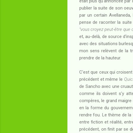
était plus qu'annoncée par l
publier la suite de son oe
par un certain Avellaneda,
pense de raconter la suite
"vous croyez peut-être que c'
et, au-delà, de source d'in
avec des situations burles
mon sens relèvent de la t
prendre de la hauteur.
C'est que ceux qui croisent 
précédent et même le
Quic
de Sancho avec une cruauté 
comme ils doivent s'y atte
compères, le grand maigre 
en la forme du gouverneme
rendre fou. Le thème de la 
entre fiction et réalité, en
précédent, on finit par se 