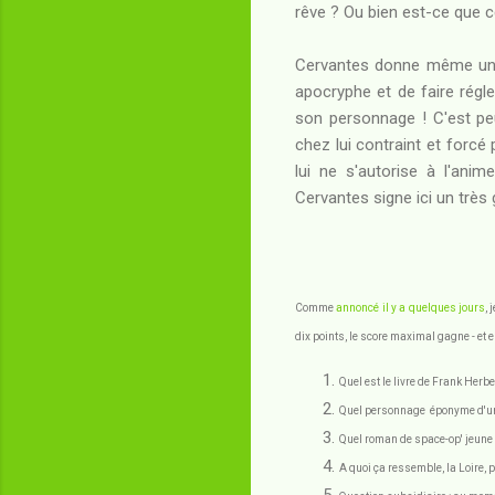
rêve ? Ou bien est-ce que c
Cervantes donne même une p
apocryphe et de faire régl
son personnage ! C'est peu
chez lui contraint et forcé 
lui ne s'autorise à l'ani
Cervantes signe ici un très
Comme
annoncé il y a quelques jours
, 
dix points, le score maximal gagne - et e
Quel est le livre de Frank Herbe
Quel personnage éponyme d'un 
Quel roman de space-op' jeune p
A quoi ça ressemble, la Loire, 