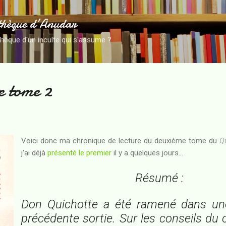
Accéder au contenu principal
thèque d’Anudar
thèque d'un inculte qui s'assume ?
e tome 2
Voici donc ma chronique de lecture du deuxième tome du
Q
j'ai déjà
présenté le premier
il y a quelques jours...
Résumé :
Don Quichotte a été ramené dans un
précédente sortie. Sur les conseils du c