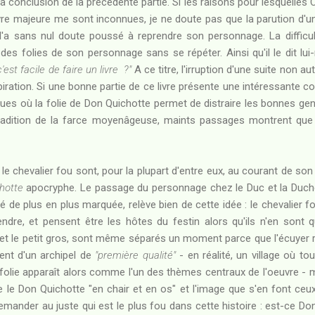
a conclusion de la précédente partie. Si les raisons pour lesquelles 
uvre majeure me sont inconnues, je ne doute pas que la parution d'
 l'a sans nul doute poussé à reprendre son personnage. La difficult
 des folies de son personnage sans se répéter. Ainsi qu'il le dit l
est facile de faire un livre ?"
A ce titre, l'irruption d'une suite non aut
spiration. Si une bonne partie de ce livre présente une intéressante c
ques où la folie de Don Quichotte permet de distraire les bonnes g
radition de la farce moyenâgeuse, maints passages montrent que 
le chevalier fou sont, pour la plupart d'entre eux, au courant de son id
hotte
apocryphe. Le passage du personnage chez le Duc et la Duches
de plus en plus marquée, relève bien de cette idée : le chevalier 
ndre, et pensent être les hôtes du festin alors qu'ils n'en sont
et le petit gros, sont même séparés un moment parce que l'écuyer 
nt d'un archipel de
"première qualité"
- en réalité, un village où to
folie apparaît alors comme l'un des thèmes centraux de l'oeuvre - 
tre le Don Quichotte "en chair et en os" et l'image que s'en font ceux 
demander au juste qui est le plus fou dans cette histoire : est-ce Do