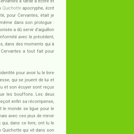
Cervantes a tardé à écrire et
un
Quichotte
apocryphe, écrit
é, pour Cervantes, était je
ui-même dans son prologue :
orisée a dû servir d'aiguillon
onformité avec le précédent,
ens, dans des moments qui à
Cervantes a tout fait pour
entité pour avoir lu le livre
se, qui se jouent de lui et
fou et son écuyer sont reçus
 que les bouffons. Les deux
reçoit enfin sa récompense,
ut le monde se ligue pour le
mais avec ces jeux de miroir
qui, dans ce livre, ont lu le
n Quichotte qui vit dans son