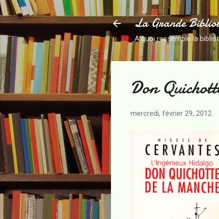
La Grande Biblio
A quoi ressemble la biblio
Don Quichott
mercredi, février 29, 2012