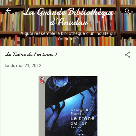
La Grande Bibliothèque
Accéder au contenu principal
d’Anudar
A quoi ressemble la bibliothèque d'un inculte qui
s'assume ?
Le Trône de Fer tome 1
lundi, mai 21, 2012