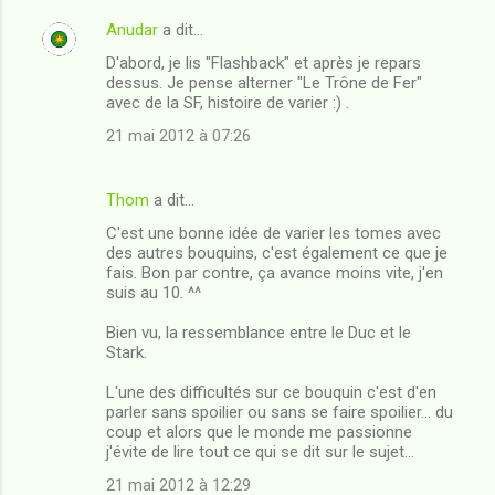
m
Anudar
a dit…
e
D'abord, je lis "Flashback" et après je repars
n
dessus. Je pense alterner "Le Trône de Fer"
t
avec de la SF, histoire de varier :) .
a
21 mai 2012 à 07:26
i
r
Thom
a dit…
e
C'est une bonne idée de varier les tomes avec
s
des autres bouquins, c'est également ce que je
fais. Bon par contre, ça avance moins vite, j'en
suis au 10. ^^
Bien vu, la ressemblance entre le Duc et le
Stark.
L'une des difficultés sur ce bouquin c'est d'en
parler sans spoilier ou sans se faire spoilier... du
coup et alors que le monde me passionne
j'évite de lire tout ce qui se dit sur le sujet...
21 mai 2012 à 12:29