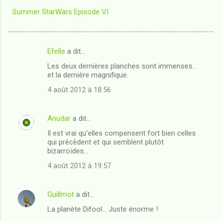
Summer StarWars Episode VI
Efelle
a dit…
C
Les deux dernières planches sont immenses...
o
et la dernière magnifique.
m
4 août 2012 à 18:56
m
e
Anudar
a dit…
n
Il est vrai qu'elles compensent fort bien celles
t
qui précèdent et qui semblent plutôt
bizarroïdes...
a
4 août 2012 à 19:57
i
r
e
Guillmot
a dit…
s
La planète Difool... Juste énorme !