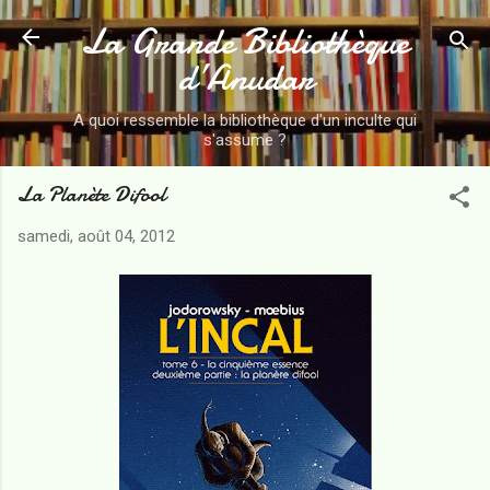
La Grande Bibliothèque
Accéder au contenu principal
d’Anudar
A quoi ressemble la bibliothèque d'un inculte qui
s'assume ?
La Planète Difool
samedi, août 04, 2012