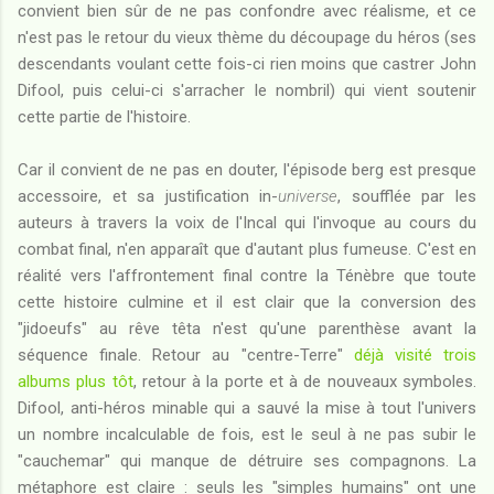
convient bien sûr de ne pas confondre avec réalisme, et ce
n'est pas le retour du vieux thème du découpage du héros (ses
descendants voulant cette fois-ci rien moins que castrer John
Difool, puis celui-ci s'arracher le nombril) qui vient soutenir
cette partie de l'histoire.
Car il convient de ne pas en douter, l'épisode berg est presque
accessoire, et sa justification in-
universe
, soufflée par les
auteurs à travers la voix de l'Incal qui l'invoque au cours du
combat final, n'en apparaît que d'autant plus fumeuse. C'est en
réalité vers l'affrontement final contre la Ténèbre que toute
cette histoire culmine et il est clair que la conversion des
"jidoeufs" au rêve têta n'est qu'une parenthèse avant la
séquence finale. Retour au "centre-Terre"
déjà visité trois
albums plus tôt
, retour à la porte et à de nouveaux symboles.
Difool, anti-héros minable qui a sauvé la mise à tout l'univers
un nombre incalculable de fois, est le seul à ne pas subir le
"cauchemar" qui manque de détruire ses compagnons. La
métaphore est claire : seuls les "simples humains" ont une