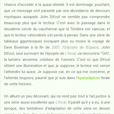
chance d'accéder à la quasi-divinité. Il est dommage, pourtant,
que ce message soit parasité par une abondance de discours
mystiques auxquels John Difool ne semble pas comprendre
beaucoup plus que le lecteur. C'est avec le passage dans le
deuxième cercle du cauchemar que la Ténèbre est vaincue, et
que le lecteur rationaliste est perdu à jamais. Dans une série de
tableaux gigantesques évoquant plus ou moins le voyage de
Dave Bowman à la fin de
2001, l'Odyssée de l'Espace
, John
Difool, seul survivant de l'épopée de
L'Incal
, va rencontrer "Orh",
la lumière ancienne, créateur de l'univers. C'est ici que Difool
atteint une illumination et que, je suppose, le lecteur est censé
l'atteindre lui aussi. Je suppose car, en ce qui me concerne, je
l'attends toujours, paumé que je suis dans l'
épanadiplose
finale
de cette histoire...
Un album un peu décevant, qui ne rend pas tout à fait justice à
une série aussi excellente que
L'Incal
. Il paraît qu'il y a eu, à une
époque, des tentatives d'adaptation de cette série en dessin