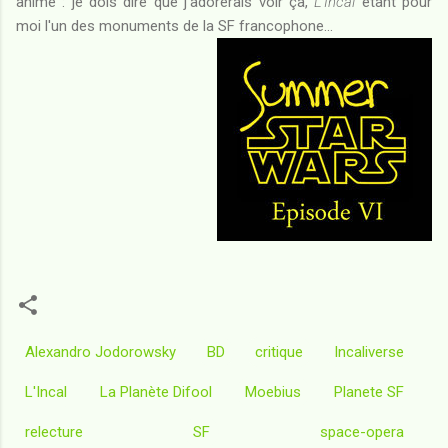
animé : je dois dire que j'adorerais voir ça,
L'Incal
étant pour
moi l'un des monuments de la SF francophone...
Alexandro Jodorowsky
BD
critique
Incaliverse
L'Incal
La Planète Difool
Moebius
Planete SF
relecture
SF
space-opera