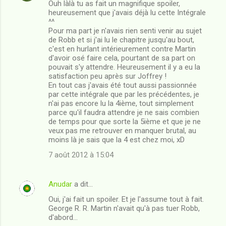
Ouh làlà tu as fait un magnifique spoiler,
o
heureusement que j'avais déjà lu cette Intégrale
m
^^
Pour ma part je n'avais rien senti venir au sujet
m
de Robb et si j'ai lu le chapitre jusqu'au bout,
c'est en hurlant intérieurement contre Martin
e
d'avoir osé faire cela, pourtant de sa part on
n
pouvait s'y attendre. Heureusement il y a eu la
satisfaction peu après sur Joffrey !
t
En tout cas j'avais été tout aussi passionnée
a
par cette intégrale que par les précédentes, je
n'ai pas encore lu la 4ième, tout simplement
i
parce qu'il faudra attendre je ne sais combien
r
de temps pour que sorte la 5ième et que je ne
veux pas me retrouver en manquer brutal, au
e
moins là je sais que la 4 est chez moi, xD
s
7 août 2012 à 15:04
Anudar
a dit…
Oui, j'ai fait un spoiler. Et je l'assume tout à fait.
George R. R. Martin n'avait qu'à pas tuer Robb,
d'abord...