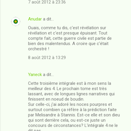
7 août 2012 à 23:36
Anudar
a dit…
Ouais, comme tu dis, c'est révélation sur
révélation et c'est presque épuisant. Tout
compte fait, cette guerre civile est partie de
bien des malentendus. A croire que c'était
orchestré !
8 août 2012 à 13:29
Yaneck
a dit…
Cette troisième intégrale est à mon sens la
meilleur des 4. Le prochain tome est très
lassant, avec de longues lignes narratives qui
finissent en noeud de boudin.
Sur celle-ci, j'ai adoré les noces pourpres et
surtout combien ça réfère à la prédiction faite
par Melisandre à Stannis. Est-ce elle et son dieu
qui sont derrière cela, ou est-ce juste un
concours de circonstances? L'intégrale 4 ne le
dit pas.