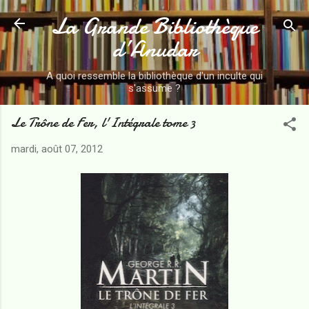
La Grande Bibliothèque
Accéder au contenu principal
d’Anudar
A quoi ressemble la bibliothèque d'un inculte qui
s'assume ?
Le Trône de Fer, l'Intégrale tome 3
mardi, août 07, 2012