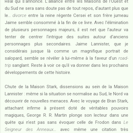
Réal qui s'annonce. L'alliance entre les Maisons de l'Ouest et
du Sud ne sera sans doute pas de tout repos, d'autant plus que
le...
divorce
entre la reine régente Cersei et son frère jumeau
Jaime semble consommé à la fin de ce livre. Avec l'élimination
de plusieurs personnages majeurs, il est net que l'auteur va
tenter de centrer l'intrigue des suites autour d'anciens
personnages plus secondaires. Jaime Lannister, que je
considérais jusque là comme un magnifique portrait de
salopard, semble se révéler à lui-même à la faveur d'un
road-
trip
sanglant. Reste à voir ce qu'il va donner dans les prochains
développements de cette histoire.
Chute de la Maison Stark, dissensions au sein de la Maison
Lannister : même si la situation se normalise au Sud, le Nord va
découvrir de nouvelles menaces. Avec le voyage de Bran Stark,
attachant infirme à présent doté de véritables pouvoirs
magiques, George R. R. Martin plonge son lecteur dans une
quête qui n'est pas sans évoquer celle de Frodon dans
Le
Seigneur des Anneaux
... avec même une citation très