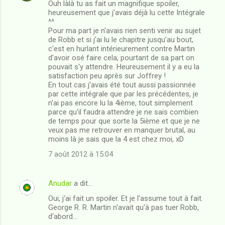
Ouh làlà tu as fait un magnifique spoiler,
o
heureusement que j'avais déjà lu cette Intégrale
m
^^
Pour ma part je n'avais rien senti venir au sujet
m
de Robb et si j'ai lu le chapitre jusqu'au bout,
c'est en hurlant intérieurement contre Martin
e
d'avoir osé faire cela, pourtant de sa part on
n
pouvait s'y attendre. Heureusement il y a eu la
satisfaction peu après sur Joffrey !
t
En tout cas j'avais été tout aussi passionnée
a
par cette intégrale que par les précédentes, je
n'ai pas encore lu la 4ième, tout simplement
i
parce qu'il faudra attendre je ne sais combien
r
de temps pour que sorte la 5ième et que je ne
veux pas me retrouver en manquer brutal, au
e
moins là je sais que la 4 est chez moi, xD
s
7 août 2012 à 15:04
Anudar
a dit…
Oui, j'ai fait un spoiler. Et je l'assume tout à fait.
George R. R. Martin n'avait qu'à pas tuer Robb,
d'abord...