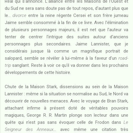
Réal qui s'annonce. L'alliance entre les Maisons de l'Ouest et
du Sud ne sera sans doute pas de tout repos, d'autant plus que
le...
divorce
entre la reine régente Cersei et son frère jumeau
Jaime semble consommé à la fin de ce livre. Avec l'élimination
de plusieurs personnages majeurs, il est net que l'auteur va
tenter de centrer l'intrigue des suites autour d'anciens
personnages plus secondaires. Jaime Lannister, que je
considérais jusque là comme un magnifique portrait de
salopard, semble se révéler à lui-même à la faveur d'un
road-
trip
sanglant. Reste à voir ce qu'il va donner dans les prochains
développements de cette histoire.
Chute de la Maison Stark, dissensions au sein de la Maison
Lannister : même si la situation se normalise au Sud, le Nord va
découvrir de nouvelles menaces. Avec le voyage de Bran Stark,
attachant infirme à présent doté de véritables pouvoirs
magiques, George R. R. Martin plonge son lecteur dans une
quête qui n'est pas sans évoquer celle de Frodon dans
Le
Seigneur des Anneaux
... avec même une citation très