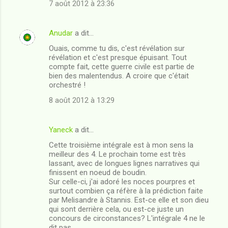
7 août 2012 à 23:36
Anudar
a dit…
Ouais, comme tu dis, c'est révélation sur
révélation et c'est presque épuisant. Tout
compte fait, cette guerre civile est partie de
bien des malentendus. A croire que c'était
orchestré !
8 août 2012 à 13:29
Yaneck
a dit…
Cette troisième intégrale est à mon sens la
meilleur des 4. Le prochain tome est très
lassant, avec de longues lignes narratives qui
finissent en noeud de boudin.
Sur celle-ci, j'ai adoré les noces pourpres et
surtout combien ça réfère à la prédiction faite
par Melisandre à Stannis. Est-ce elle et son dieu
qui sont derrière cela, ou est-ce juste un
concours de circonstances? L'intégrale 4 ne le
dit pas.