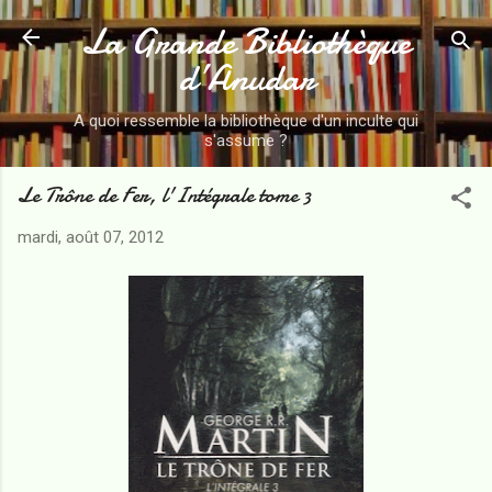
La Grande Bibliothèque
Accéder au contenu principal
d’Anudar
A quoi ressemble la bibliothèque d'un inculte qui
s'assume ?
Le Trône de Fer, l'Intégrale tome 3
mardi, août 07, 2012