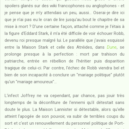
spoilers glanés sur des wiki francophones ou anglophones - et
je pense que je m'y attendais un peu, aussi... Oserai-je dire ici
que je n'ai pas eu le cran de lire jusqu'au bout le chapitre de sa
mise à mort ? D'une certaine façon, attaché comme je l'étais à
la figure d'Eddard Stark, il m'a été difficile de voir échouer Robb,
devenu roi presque malgré lui. Le parallèle que j'avais esquissé
entre la Maison Stark et celle des Atréides, dans
Dune
, se
prolonge presque à la perfection : mort par trahison du
patriarche, entrée en rébellion de l'héritier puis disparition
tragique de celui-ci. Par contre, l'échec de Robb viendra bel et
bien de son incapacité à conclure un "mariage politique" plutôt
qu'un "mariage amoureux"...
L'infect Joffrey ne va cependant, par chance, pas jouir très
longtemps de la déconfiture de l'ennemi qu'il détestait sans
doute le plus. La Maison Lannister si détestable, alors qu'elle
atteint l'apogée de son pouvoir, va subir de terribles coups du
sort et c'est un renouvellement du personnel politique de Port-