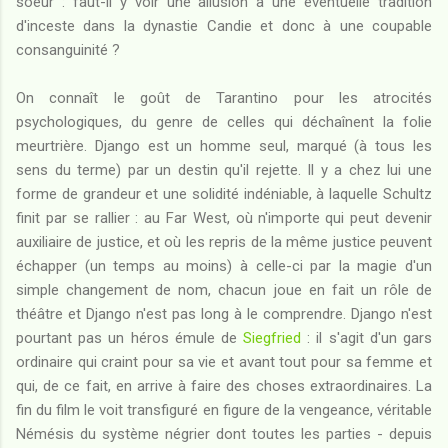
soeur : faut-il y voir une allusion à une éventuelle tradition
d'inceste dans la dynastie Candie et donc à une coupable
consanguinité ?
On connaît le goût de Tarantino pour les atrocités
psychologiques, du genre de celles qui déchaînent la folie
meurtrière. Django est un homme seul, marqué (à tous les
sens du terme) par un destin qu'il rejette. Il y a chez lui une
forme de grandeur et une solidité indéniable, à laquelle Schultz
finit par se rallier : au Far West, où n'importe qui peut devenir
auxiliaire de justice, et où les repris de la même justice peuvent
échapper (un temps au moins) à celle-ci par la magie d'un
simple changement de nom, chacun joue en fait un rôle de
théâtre et Django n'est pas long à le comprendre. Django n'est
pourtant pas un héros émule de
Siegfried
: il s'agit d'un gars
ordinaire qui craint pour sa vie et avant tout pour sa femme et
qui, de ce fait, en arrive à faire des choses extraordinaires. La
fin du film le voit transfiguré en figure de la vengeance, véritable
Némésis du système négrier dont toutes les parties - depuis