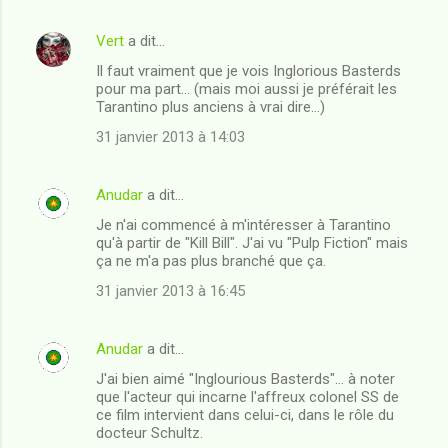
e
n
Vert
a dit…
t
Il faut vraiment que je vois Inglorious Basterds
pour ma part... (mais moi aussi je préférait les
a
Tarantino plus anciens à vrai dire...)
i
31 janvier 2013 à 14:03
r
e
Anudar
a dit…
s
Je n'ai commencé à m'intéresser à Tarantino
qu'à partir de "Kill Bill". J'ai vu "Pulp Fiction" mais
ça ne m'a pas plus branché que ça.
31 janvier 2013 à 16:45
Anudar
a dit…
J'ai bien aimé "Inglourious Basterds"... à noter
que l'acteur qui incarne l'affreux colonel SS de
ce film intervient dans celui-ci, dans le rôle du
docteur Schultz.