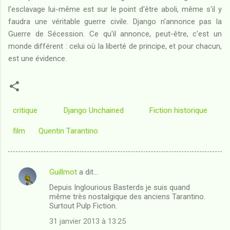
l'esclavage lui-même est sur le point d'être aboli, même s'il y
faudra une véritable guerre civile. Django n'annonce pas la
Guerre de Sécession. Ce qu'il annonce, peut-être, c'est un
monde différent : celui où la liberté de principe, et pour chacun,
est une évidence.
critique
Django Unchained
Fiction historique
film
Quentin Tarantino
Guillmot
a dit…
C
Depuis Inglourious Basterds je suis quand
o
même très nostalgique des anciens Tarantino.
m
Surtout Pulp Fiction.
m
31 janvier 2013 à 13:25