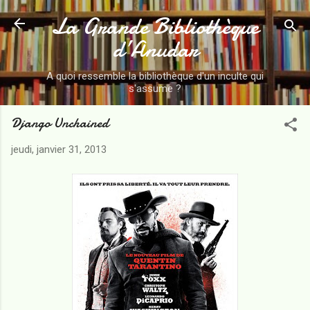
La Grande Bibliothèque
Accéder au contenu principal
d’Anudar
A quoi ressemble la bibliothèque d'un inculte qui
s'assume ?
Django Unchained
jeudi, janvier 31, 2013