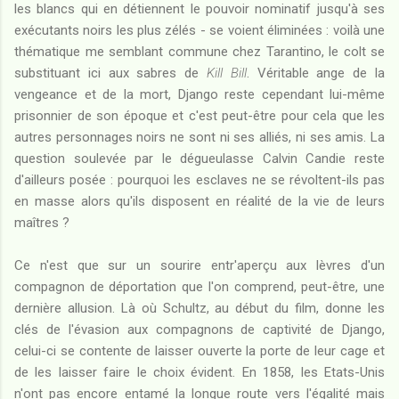
les blancs qui en détiennent le pouvoir nominatif jusqu'à ses
exécutants noirs les plus zélés - se voient éliminées : voilà une
thématique me semblant commune chez Tarantino, le colt se
substituant ici aux sabres de
Kill Bill
. Véritable ange de la
vengeance et de la mort, Django reste cependant lui-même
prisonnier de son époque et c'est peut-être pour cela que les
autres personnages noirs ne sont ni ses alliés, ni ses amis. La
question soulevée par le dégueulasse Calvin Candie reste
d'ailleurs posée : pourquoi les esclaves ne se révoltent-ils pas
en masse alors qu'ils disposent en réalité de la vie de leurs
maîtres ?
Ce n'est que sur un sourire entr'aperçu aux lèvres d'un
compagnon de déportation que l'on comprend, peut-être, une
dernière allusion. Là où Schultz, au début du film, donne les
clés de l'évasion aux compagnons de captivité de Django,
celui-ci se contente de laisser ouverte la porte de leur cage et
de les laisser faire le choix évident. En 1858, les Etats-Unis
n'ont pas encore entamé la longue route vers l'égalité mais