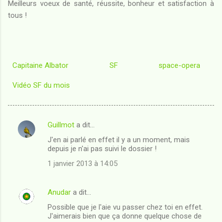
Meilleurs voeux de santé, réussite, bonheur et satisfaction à
tous !
Capitaine Albator
SF
space-opera
Vidéo SF du mois
Guillmot
a dit…
C
J'en ai parlé en effet il y a un moment, mais
o
depuis je n'ai pas suivi le dossier !
m
1 janvier 2013 à 14:05
m
e
Anudar
a dit…
n
Possible que je l'aie vu passer chez toi en effet.
t
J'aimerais bien que ça donne quelque chose de