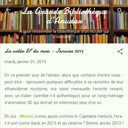
La Grande Bibliothèque
Accéder au contenu principal
d’Anudar
A quoi ressemble la bibliothèque d'un inculte qui
s'assume ?
La vidéo SF du mois - Janvier 2013
mardi, janvier 01, 2013
En ce premier jour de l'année, alors que certains d'entre vous -
peut-être - éprouvent quelques difficultés à se remettre de leur
éthanolémie nocturne, ma série mensuelle favorite revient,
avec un trailer (semble-t-il authentique) pour un long-métrage
d'animation 3D qui devrait en intéresser plus d'un ici...
Eh oui :
Albator
, connu aussi comme le Capitaine Harlock, fera-
t-il son come-back en 2013 et au cinéma ?
Bonne année 2013 !