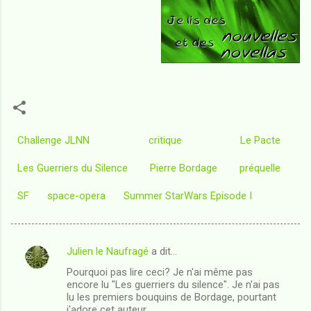
Challenge JLNN
critique
Le Pacte
Les Guerriers du Silence
Pierre Bordage
préquelle
SF
space-opera
Summer StarWars Episode I
Julien le Naufragé
a dit…
C
Pourquoi pas lire ceci? Je n'ai même pas
o
encore lu "Les guerriers du silence". Je n'ai pas
m
lu les premiers bouquins de Bordage, pourtant
j'adore cet auteur.