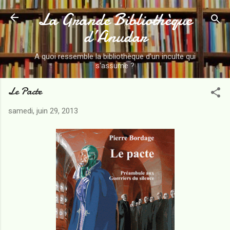
La Grande Bibliothèque
Accéder au contenu principal
d’Anudar
A quoi ressemble la bibliothèque d'un inculte qui
s'assume ?
Le Pacte
samedi, juin 29, 2013