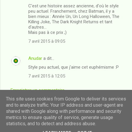
C'est une histoire assez ancienne, d'où le style
peu actuel. Franchement, chez Batman, il y a
bien mieux : Année Un, Un Long Halloween, The
Killing Joke, The Dark Knight Returns et tant
d'autres...
Mais pas à ce prix ;)
7 avril 2015 à 09:05
Anudar
a dit…
Style peu actuel, que j'aime cet euphémisme :P
7 avril 2015 à 12:05
Enregistrer un commentaire
This site uses cookies from Google to deliver its services
and to analyze traffic. Your IP address and user-agent are
shared with Google along with performance and security
Fourni par Blogger
metrics to ensure quality of service, generate usage
statistics, and to detect and address abuse.
Images de thèmes de
luoman