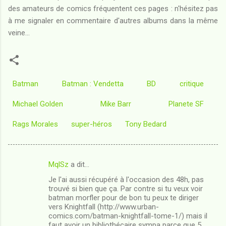
des amateurs de comics fréquentent ces pages : n'hésitez pas
à me signaler en commentaire d'autres albums dans la même
veine...
Batman
Batman : Vendetta
BD
critique
Michael Golden
Mike Barr
Planete SF
Rags Morales
super-héros
Tony Bedard
MqlSz
a dit…
C
Je l'ai aussi récupéré à l'occasion des 48h, pas
o
trouvé si bien que ça. Par contre si tu veux voir
m
batman morfler pour de bon tu peux te diriger
vers Knightfall (http://www.urban-
m
comics.com/batman-knightfall-tome-1/) mais il
faut avoir un bibliothécaire sympa parce que 5