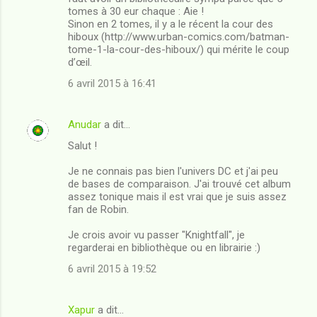
e
tomes à 30 eur chaque : Aie !
n
Sinon en 2 tomes, il y a le récent la cour des
hiboux (http://www.urban-comics.com/batman-
t
tome-1-la-cour-des-hiboux/) qui mérite le coup
a
d’œil.
i
6 avril 2015 à 16:41
r
e
Anudar
a dit…
s
Salut !
Je ne connais pas bien l'univers DC et j'ai peu
de bases de comparaison. J'ai trouvé cet album
assez tonique mais il est vrai que je suis assez
fan de Robin.
Je crois avoir vu passer "Knightfall", je
regarderai en bibliothèque ou en librairie :)
6 avril 2015 à 19:52
Xapur
a dit…