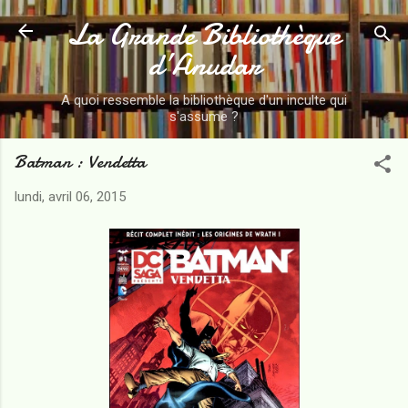
La Grande Bibliothèque
Accéder au contenu principal
d’Anudar
A quoi ressemble la bibliothèque d'un inculte qui
s'assume ?
Batman : Vendetta
lundi, avril 06, 2015