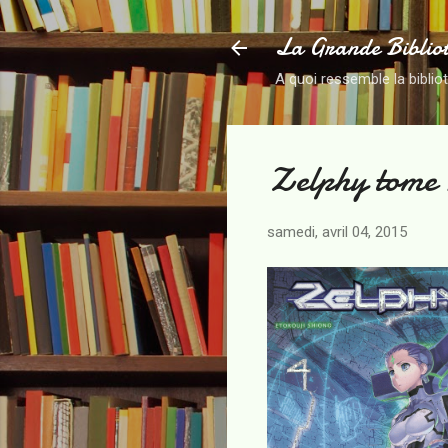
La Grande Biblio
A quoi ressemble la biblio
Zelphy tome 
samedi, avril 04, 2015