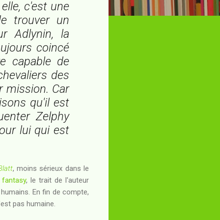
elle, c'est une
e trouver un
r Adlynin, la
toujours coincé
e capable de
 chevaliers des
ur mission. Car
sons qu'il est
quenter Zelphy
ur lui qui est
Blatt
, moins sérieux dans le
a
fantasy
, le trait de l'auteur
u humains. En fin de compte,
n'est pas humaine.