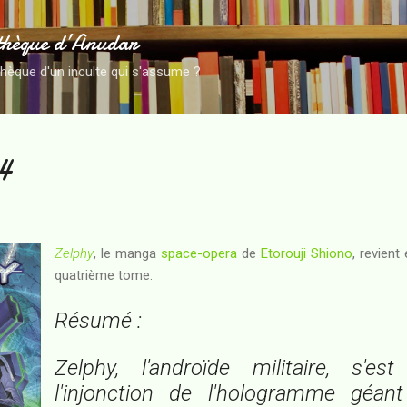
Accéder au contenu principal
thèque d’Anudar
thèque d'un inculte qui s'assume ?
4
Zelphy
, le manga
space-opera
de
Etorouji Shiono
, revient
quatrième tome.
Résumé :
Zelphy, l'androïde militaire, s'es
l'injonction de l'hologramme géan