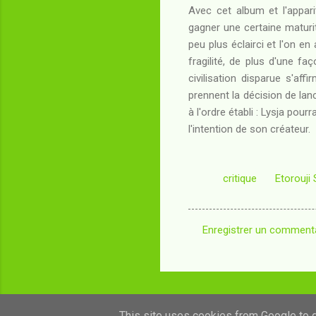
Avec cet album et l'appar
gagner une certaine maturit
peu plus éclairci et l'on en
fragilité, de plus d'une f
civilisation disparue s'aff
prennent la décision de lanc
à l'ordre établi : Lysja pour
l'intention de son créateur.
critique
Etorouji
Enregistrer un comment
C
o
m
m
This site uses cookies from Google to de