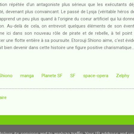
ition répétée d'un antagoniste plus sérieux que les exécutants dé
é, devenant plus convaincant. Le passé de Lysja (véritable héros de 
 apprend un peu plus quand à l'origine du coeur artificiel qui lui donn
açon. Au-delà de cela, on entrevoit quelques éléments de son éventu
irme ici dans son nouveau rôle de pirate et de rebelle, à tel poin
er une flotte entière à sa poursuite. Etorouji Shiono aime, c'est évide
rait bien devenir dans cette histoire une figure positive charismatique..
 Shiono
manga
Planete SF
SF
space-opera
Zelphy
aire
Fourni par Blogger
liver its services and to analyze traffic. Your IP address and u