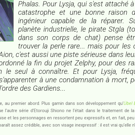
Phalas. Pour Lysja, qui s'est attaché à 
catastrophe et une bonne raison d
ingénieur capable de la réparer. Su
planète industrielle, le pirate Stgla (
dans son corps de chat) pense êtr
trouver la perle rare... mais pour les
Aion, c'est aussi une piste sérieuse dans le
ordonné la fin du projet Zelphy, pour des rai
n le seul à connaître. Et pour Lysja, fré
 s'apparenter à une condamnation à mort, po
 l'ordre des Gardiens...
, au premier abord. Plus gamin dans son développement qu'
Übel 
 l'autre série d'Etorouji Shiono ne l'était dans le traitement de l
aise et les personnages en ressortent peu expressifs et, en fait, pe
aît assez crédible, avec son visage inexpressif : il est vrai qu'elle 