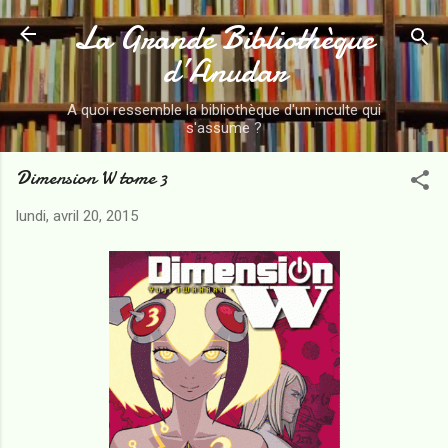
La Grande Bibliothèque
Accéder au contenu principal
d’Anudar
A quoi ressemble la bibliothèque d'un inculte qui
s'assume ?
Dimension W tome 3
lundi, avril 20, 2015