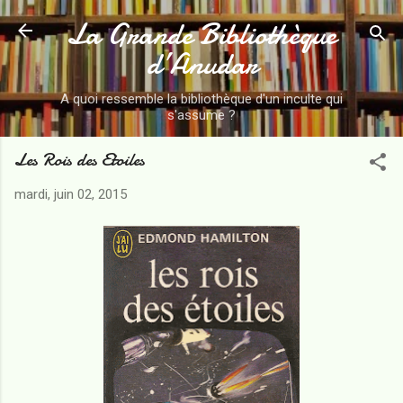
La Grande Bibliothèque
Accéder au contenu principal
d’Anudar
A quoi ressemble la bibliothèque d'un inculte qui
s'assume ?
Les Rois des Etoiles
mardi, juin 02, 2015