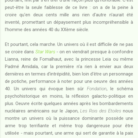
pourtant, finit par s'en tirer d'une façon plus qu'honorable. C'est
peut-être la seule faiblesse de ce livre : on a de la peine à
croire qu'en deux cents mille ans rien d'autre n'aurait été
inventé, promettant un dépaysement plus incompréhensible à
l'homme des années 40 du XXème siècle.
Et pourtant, cela marche. Un univers où il est difficile de ne pas
se croire dans
Star Wars
- on en viendrait presque à confondre
Lianna, reine de Fomalhaut, avec la princesse Leia ou même
Padmé Amidala, car la première n'a rien à envier aux deux
dernières en termes d'intrépidité, bien loin d'être un personnage
de potiche, performance à noter pour une oeuvre des années
40. Un univers qui évoque bien sûr
Fondation
, le schéma
psychohistorique en moins, la réflexion galacto-politique en
plus. Oeuvre écrite quelques années après les bombardements
nucléaires américains sur le Japon,
Les Rois des Etoiles
nous
montre un univers où la puissance dominante possède une
arme trop terrifiante et même trop dangereuse pour être
utilisée - mais pourtant, une arme qui sert de garantie à la paix