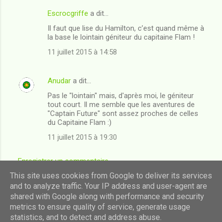
Escrocgriffe
a dit…
Il faut que lise du Hamilton, c’est quand même à
la base le lointain géniteur du capitaine Flam !
11 juillet 2015 à 14:58
Anudar
a dit…
Pas le "lointain" mais, d'après moi, le géniteur
tout court. Il me semble que les aventures de
"Captain Future" sont assez proches de celles
du Capitaine Flam :)
11 juillet 2015 à 19:30
Enregistrer un commentaire
This site uses cookies from Google to deliver its services
and to analyze traffic. Your IP address and user-agent are
shared with Google along with performance and security
Fourni par Blogger
metrics to ensure quality of service, generate usage
statistics, and to detect and address abuse.