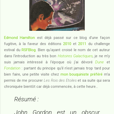
Edmond Hamilton
est déjà passé sur ce blog d'une façon
fugitive, à la faveur des éditions
2010
et
2011
du challenge
estival du
RSFBlog
. Bien qu'ayant croisé le nom de cet auteur
dans l'introduction au très bon
Histoires Galactiques
, je ne m'y
suis jamais intéressé à l'époque où j'ai dévoré
Dune
et
Fondation
: partant du principe qu'il n'est jamais trop tard pour
bien faire, une petite visite chez
mon bouquiniste préféré
m'a
permis de me procurer
Les Rois des Etoiles
et sa suite qui sera
chroniquée bientôt car déjà commencée, à cette heure...
Résumé :
John Gordon est un obscur