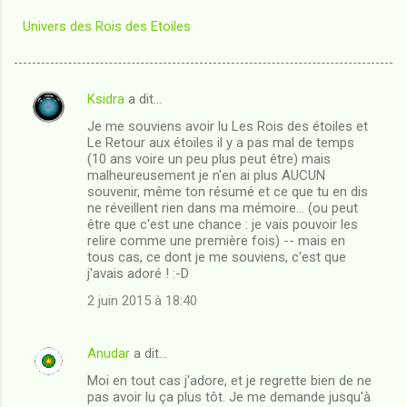
Univers des Rois des Etoiles
Ksidra
a dit…
C
Je me souviens avoir lu Les Rois des étoiles et
o
Le Retour aux étoiles il y a pas mal de temps
m
(10 ans voire un peu plus peut être) mais
malheureusement je n'en ai plus AUCUN
m
souvenir, même ton résumé et ce que tu en dis
ne réveillent rien dans ma mémoire... (ou peut
e
être que c'est une chance : je vais pouvoir les
n
relire comme une première fois) -- mais en
tous cas, ce dont je me souviens, c'est que
t
j'avais adoré ! :-D
a
2 juin 2015 à 18:40
i
r
Anudar
a dit…
e
Moi en tout cas j'adore, et je regrette bien de ne
s
pas avoir lu ça plus tôt. Je me demande jusqu'à