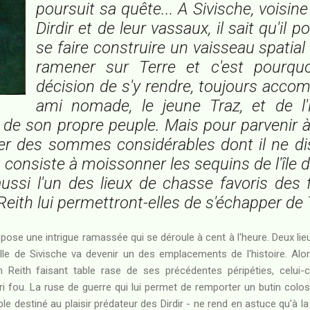
poursuit sa quête... A Sivische, voisine 
Dirdir et de leur vassaux, il sait qu'il p
se faire construire un vaisseau spatia
ramener sur Terre et c'est pourquo
décision de s'y rendre, toujours acc
ami nomade, le jeune Traz, et de l
de son propre peuple. Mais pour parvenir à s
er des sommes considérables dont il ne di
 consiste à moissonner les sequins de l'île 
 aussi l'un des lieux de chasse favoris des f
Reith lui permettront-elles de s'échapper de 
pose une intrigue ramassée qui se déroule à cent à l'heure. Deux lieux
 ville de Sivische va devenir un des emplacements de l'histoire. Al
 Reith faisant table rase de ses précédentes péripéties, celui-c
i fou. La ruse de guerre qui lui permet de remporter un butin coloss
ble destiné au plaisir prédateur des Dirdir - ne rend en astuce qu'à la 