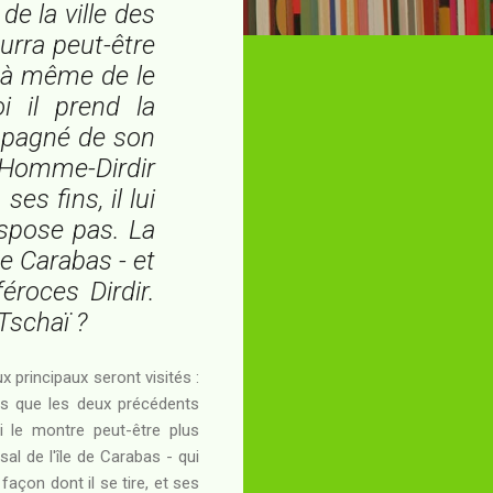
de la ville des
ourra peut-être
l à même de le
i il prend la
ompagné de son
'Homme-Dirdir
es fins, il lui
spose pas. La
de Carabas - et
éroces Dirdir.
Tschaï ?
 principaux seront visités :
ors que les deux précédents
i le montre peut-être plus
al de l'île de Carabas - qui
façon dont il se tire, et ses