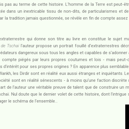
is pas au terme de cette histoire. L'homme de la Terre est peut-êtr
tée dans un inextricable tissu de non-dits, de particularismes et d
ar la tradition jamais questionnée, se révèle en fin de compte assez
xtraterrestre qui donne son titre au livre en constitue le sujet m
 de Tschaï
l'auteur propose un portrait fouillé d'extraterrestres d
 prédateurs dangereux sous tous les angles et capables de s'adonner
de compte piégés par leurs propres coutumes et lois - mais peut-o
s d'intérêt pour ses propres origines ? En apparence plus semblabl
Wankh, les Dirdir sont en réalité eux aussi étranges et inquiétants. Leu
iété sont en réalité sénescents - à moins qu'une faction discrète ne
 part de l'auteur une véritable preuve de talent que de construire u
aï. Nul doute que le dernier volet de cette histoire, dont l'intrigue
ger le schéma de l'ensemble...