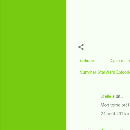
critique
Cycle de T
Summer StarWars Episode 
Efelle
a dit…
C
Mon tome préfé
o
24 août 2015 à
m
m