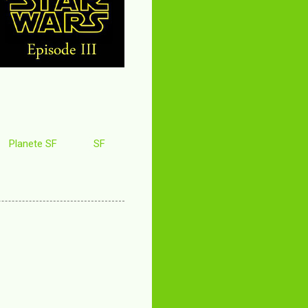
Planete SF
SF