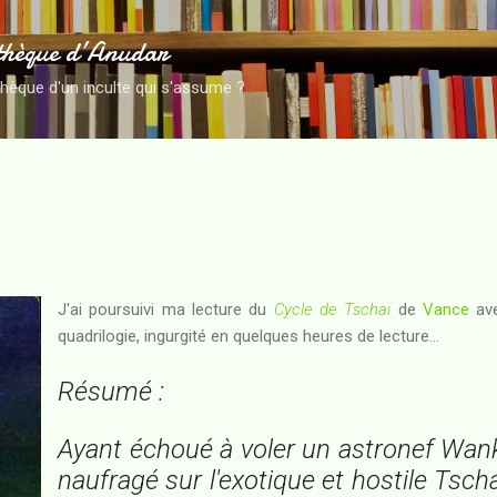
Accéder au contenu principal
thèque d’Anudar
thèque d'un inculte qui s'assume ?
J'ai poursuivi ma lecture du
Cycle de Tschaï
de
Vance
ave
quadrilogie, ingurgité en quelques heures de lecture...
Résumé :
Ayant échoué à voler un astronef Wank
naufragé sur l'exotique et hostile Tsch