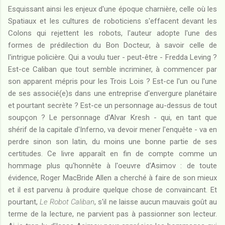
Esquissant ainsi les enjeux d'une époque charnière, celle où les
Spatiaux et les cultures de roboticiens s'effacent devant les
Colons qui rejettent les robots, l'auteur adopte l'une des
formes de prédilection du Bon Docteur, à savoir celle de
l'intrigue policière. Qui a voulu tuer - peut-être - Fredda Leving ?
Est-ce Caliban que tout semble incriminer, à commencer par
son apparent mépris pour les Trois Lois ? Est-ce l'un ou l'une
de ses associé(e)s dans une entreprise d'envergure planétaire
et pourtant secrète ? Est-ce un personnage au-dessus de tout
soupçon ? Le personnage d'Alvar Kresh - qui, en tant que
shérif de la capitale d'Inferno, va devoir mener l'enquête - va en
perdre sinon son latin, du moins une bonne partie de ses
certitudes. Ce livre apparaît en fin de compte comme un
hommage plus qu'honnête à l'oeuvre d'Asimov : de toute
évidence, Roger MacBride Allen a cherché à faire de son mieux
et il est parvenu à produire quelque chose de convaincant. Et
pourtant,
Le Robot Caliban
, s'il ne laisse aucun mauvais goût au
terme de la lecture, ne parvient pas à passionner son lecteur.