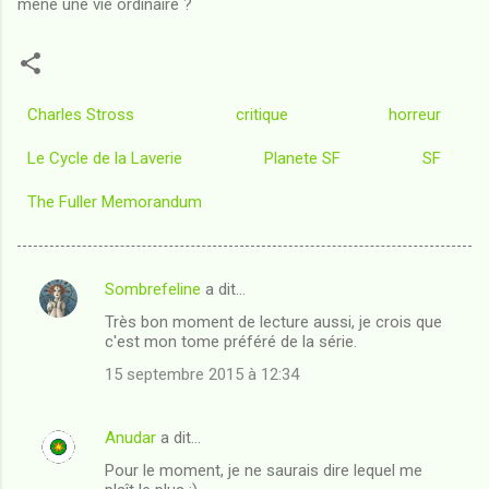
mène une vie ordinaire ?
Charles Stross
critique
horreur
Le Cycle de la Laverie
Planete SF
SF
The Fuller Memorandum
Sombrefeline
a dit…
C
Très bon moment de lecture aussi, je crois que
o
c'est mon tome préféré de la série.
m
15 septembre 2015 à 12:34
m
e
Anudar
a dit…
n
Pour le moment, je ne saurais dire lequel me
t