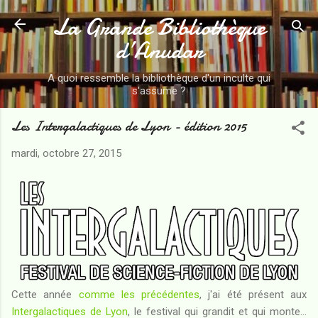
La Grande Bibliothèque
Accéder au contenu principal
d’Anudar
A quoi ressemble la bibliothèque d'un inculte qui
s'assume ?
Les Intergalactiques de Lyon - édition 2015
mardi, octobre 27, 2015
Cette année
comme les précédentes
, j'ai été présent aux
Intergalactiques de Lyon
, le festival qui grandit et qui monte...