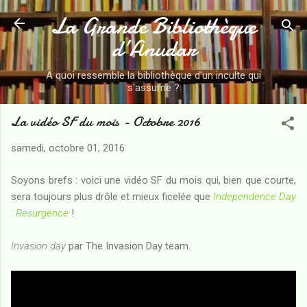
La Grande Bibliothèque
Accéder au contenu principal
d’Anudar
A quoi ressemble la bibliothèque d'un inculte qui
s'assume ?
La vidéo SF du mois - Octobre 2016
samedi, octobre 01, 2016
Soyons brefs : voici une vidéo SF du mois qui, bien que courte,
sera toujours plus drôle et mieux ficelée que
Independence Day
: Resurgence
!
Invasion day
par The Invasion Day team.