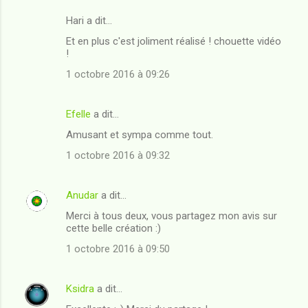
Hari a dit…
C
Et en plus c'est joliment réalisé ! chouette vidéo
o
!
m
1 octobre 2016 à 09:26
m
e
Efelle
a dit…
n
Amusant et sympa comme tout.
t
1 octobre 2016 à 09:32
a
i
Anudar
a dit…
r
Merci à tous deux, vous partagez mon avis sur
e
cette belle création :)
s
1 octobre 2016 à 09:50
Ksidra
a dit…