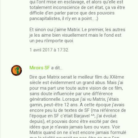
qui l'ont mise en esclavage, et alors qu'elle est
n
totalement inconscience de cet état, ça va être
difficile d'en parler parce que des pouvoirs
t
pancapitalistes, il n'y en a point... ;)
a
Et sinon oui j'aime Matrix. Le premier, les autres
i
je les aime bien visuellement mais le fond est
r
un peu n'importe quoi.
e
1 avril 2017 à 17:32
s
Miroirs SF
a dit…
Dire que Matrix serait le meilleur film du XXème
siècle est évidemment un grand abus. Mais j'ai
pour ma part une toute autre vision de ce film,
sans doute influencée par une différence
générationnelle. Lorsque j'ai vu Matrix, j'étais
gamin, peut-être 12 ans. A cette époque j'avais
encore peu lu de textes de SF (ma référence de
l'époque en SF c'était Barjavel ^^, j'ai évolué
depuis), et pouvais donc être excité par des
idées que je n'avais jamais lues ou vues. Voir
Matrix quand on ne s'est encore jamais formulé
que la réalité pourrait ne pas être ce que l'on