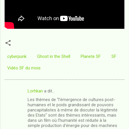
cyberpunk
Ghost in the Shell
Planete SF
SF
Vidéo SF du mois
Lorhkan
a dit…
C
Les thèmes de "l'émergence de cultures post-
o
humaines et le poids grandissant de pouvoirs
m
pancapitalistes à même de discuter la légitimité
des Etats" sont des thèmes intéressants, mais
m
dans un film où l'humanité est réduite à la
simple production d'énergie pour des machines
e