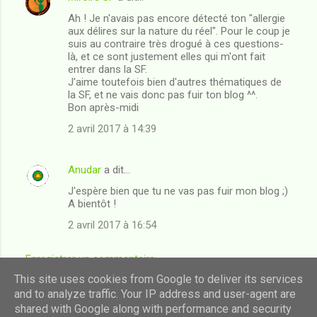
Ah ! Je n'avais pas encore détecté ton "allergie
aux délires sur la nature du réel". Pour le coup je
suis au contraire très drogué à ces questions-
là, et ce sont justement elles qui m'ont fait
entrer dans la SF.
J'aime toutefois bien d'autres thématiques de
la SF, et ne vais donc pas fuir ton blog ^^.
Bon après-midi
2 avril 2017 à 14:39
Anudar
a dit…
J'espère bien que tu ne vas pas fuir mon blog ;)
A bientôt !
2 avril 2017 à 16:54
Enregistrer un commentaire
This site uses cookies from Google to deliver its services
and to analyze traffic. Your IP address and user-agent are
shared with Google along with performance and security