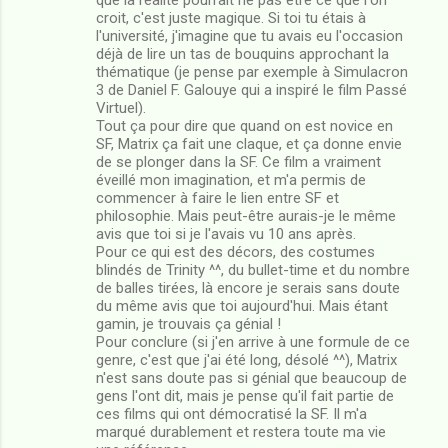
croit, c'est juste magique. Si toi tu étais à
l'université, j'imagine que tu avais eu l'occasion
déjà de lire un tas de bouquins approchant la
thématique (je pense par exemple à Simulacron
3 de Daniel F. Galouye qui a inspiré le film Passé
Virtuel).
Tout ça pour dire que quand on est novice en
SF, Matrix ça fait une claque, et ça donne envie
de se plonger dans la SF. Ce film a vraiment
éveillé mon imagination, et m'a permis de
commencer à faire le lien entre SF et
philosophie. Mais peut-être aurais-je le même
avis que toi si je l'avais vu 10 ans après.
Pour ce qui est des décors, des costumes
blindés de Trinity ^^, du bullet-time et du nombre
de balles tirées, là encore je serais sans doute
du même avis que toi aujourd'hui. Mais étant
gamin, je trouvais ça génial !
Pour conclure (si j'en arrive à une formule de ce
genre, c'est que j'ai été long, désolé ^^), Matrix
n'est sans doute pas si génial que beaucoup de
gens l'ont dit, mais je pense qu'il fait partie de
ces films qui ont démocratisé la SF. Il m'a
marqué durablement et restera toute ma vie