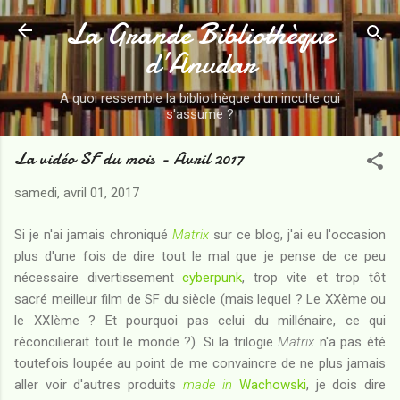
La Grande Bibliothèque
Accéder au contenu principal
d’Anudar
A quoi ressemble la bibliothèque d'un inculte qui
s'assume ?
La vidéo SF du mois - Avril 2017
samedi, avril 01, 2017
Si je n'ai jamais chroniqué
Matrix
sur ce blog, j'ai eu l'occasion
plus d'une fois de dire tout le mal que je pense de ce peu
nécessaire divertissement
cyberpunk
, trop vite et trop tôt
sacré meilleur film de SF du siècle (mais lequel ? Le XXème ou
le XXIème ? Et pourquoi pas celui du millénaire, ce qui
réconcilierait tout le monde ?). Si la trilogie
Matrix
n'a pas été
toutefois loupée au point de me convaincre de ne plus jamais
aller voir d'autres produits
made in
Wachowski
, je dois dire