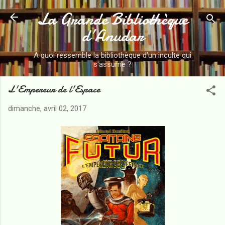
La Grande Bibliothèque
Accéder au contenu principal
d’Anudar
A quoi ressemble la bibliothèque d'un inculte qui
s'assume ?
L'Empereur de l'Espace
dimanche, avril 02, 2017