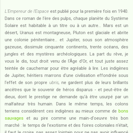
L'Empereur de l'Espace
est publié pour la première fois en 1940.
Dans ce roman de l'ère des pulps, chaque planète du Système
Solaire est habitable à un titre ou à un autre... Mars est un
désert, Uranus est montagneuse, Pluton est glaciale et abrite
une colonie pénitentiaire... et Jupiter, sous son atmosphère
gazeuse, dissimule cinquante continents, trente océans, des
jungles et des mystères archéologiques. La part du rêve, je
vous le dis, tout droit venu de l'Âge d'Or, et tout juste assez
teintée de cauchemar pour être agréable à lire. Les indigènes
de Jupiter, héritiers marrons d'une civilisation effondrée sous
l'effet de son propre
ubris
, ne gardent plus de leurs brillants
ancêtres que le souvenir de héros disparus - et peut-être de
dieux, dont le prestige ne demande qu'à être usurpé par un
malfaiteur très humain. Dans le même temps, les colons
terriens considèrent ces indigènes au mieux comme de
bons
sauvages
et au pire comme une main-d'oeuvre très bon
marché : le temps de l'exotisme et des foires coloniales n'était,
il faut le croire, pas assez lointain pour ne pas avoir influencé