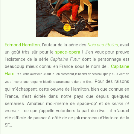
Edmond Hamilton
, l'auteur de la série des
Rois des Etoiles
, avait
un goût très sûr pour le
space-opera
! J'en veux pour preuve
l'existence de la série
Capitaine Futur
dont le personnage est
beaucoup mieux connu en France sous le nom de...
Capitaine
Flam
.
Et si vous avez cliqué sur le lien précédent, le hacker de cerveau que je suis vient de
Pour des raisons
vous insérer une rengaine bientôt quarantenaire dans le tête...
qui m'échappent, cette oeuvre de Hamilton, bien que connue en
France, n'est éditée dans notre pays que depuis quelques
semaines. Amateur moi-même de space-op' et de
sense of
wonder
- ce que j'appelle volontiers la part du rêve - il m'aurait
été difficile de passer à côté de ce joli morceau d'Histoire de la
SF...