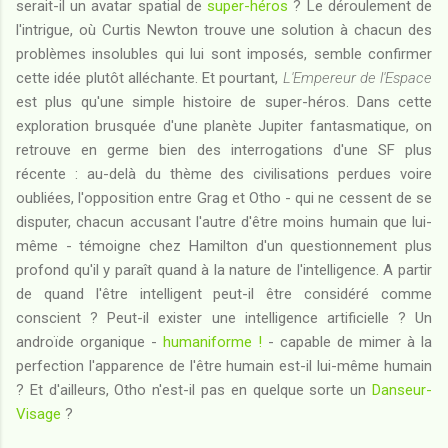
serait-il un avatar spatial de
super-héros
? Le déroulement de
l'intrigue, où Curtis Newton trouve une solution à chacun des
problèmes insolubles qui lui sont imposés, semble confirmer
cette idée plutôt alléchante. Et pourtant,
L'Empereur de l'Espace
est plus qu'une simple histoire de super-héros. Dans cette
exploration brusquée d'une planète Jupiter fantasmatique, on
retrouve en germe bien des interrogations d'une SF plus
récente : au-delà du thème des civilisations perdues voire
oubliées, l'opposition entre Grag et Otho - qui ne cessent de se
disputer, chacun accusant l'autre d'être moins humain que lui-
même - témoigne chez Hamilton d'un questionnement plus
profond qu'il y paraît quand à la nature de l'intelligence. A partir
de quand l'être intelligent peut-il être considéré comme
conscient ? Peut-il exister une intelligence artificielle ? Un
androïde organique -
humaniforme !
- capable de mimer à la
perfection l'apparence de l'être humain est-il lui-même humain
? Et d'ailleurs, Otho n'est-il pas en quelque sorte un
Danseur-
Visage
?