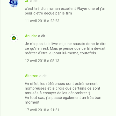
XL
a dit…
C
c'est tiré d'un roman excellent Player one et j'ai
o
peur d'être déçue par le film
m
11 avril 2018 à 23:23
m
e
Anudar
a dit…
n
Je n'ai pas lu le livre et je ne saurais donc te dire
t
ce qu'il en est. Mais je pense que ce film devrait
mériter d'être vu pour lui-même, toutefois...
a
12 avril 2018 à 08:13
i
r
e
Alterran
a dit…
s
En effet, les références sont extrêmement
nombreuses et je crois que certains ce sont
amusés à essayer de les dénombrer :)
En tout cas, j'ai passé également un très bon
moment
17 avril 2018 à 21:51