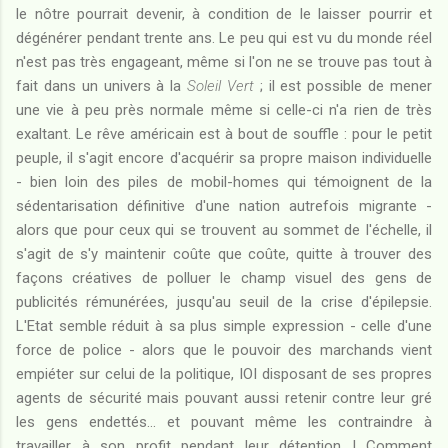
le nôtre pourrait devenir, à condition de le laisser pourrir et
dégénérer pendant trente ans. Le peu qui est vu du monde réel
n'est pas très engageant, même si l'on ne se trouve pas tout à
fait dans un univers à la
Soleil Vert
; il est possible de mener
une vie à peu près normale même si celle-ci n'a rien de très
exaltant. Le rêve américain est à bout de souffle : pour le petit
peuple, il s'agit encore d'acquérir sa propre maison individuelle
- bien loin des piles de mobil-homes qui témoignent de la
sédentarisation définitive d'une nation autrefois migrante -
alors que pour ceux qui se trouvent au sommet de l'échelle, il
s'agit de s'y maintenir coûte que coûte, quitte à trouver des
façons créatives de polluer le champ visuel des gens de
publicités rémunérées, jusqu'au seuil de la crise d'épilepsie.
L'Etat semble réduit à sa plus simple expression - celle d'une
force de police - alors que le pouvoir des marchands vient
empiéter sur celui de la politique, IOI disposant de ses propres
agents de sécurité mais pouvant aussi retenir contre leur gré
les gens endettés... et pouvant même les contraindre à
travailler à son profit pendant leur détention ! Comment