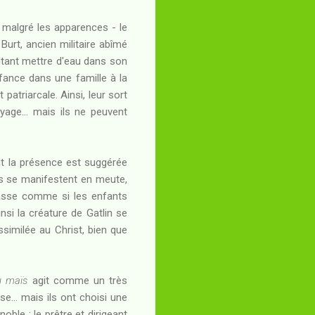
 malgré les apparences - le
Burt, ancien militaire abîmé
utant mettre d'eau dans son
nfance dans une famille à la
patriarcale. Ainsi, leur sort
oyage... mais ils ne peuvent
nt la présence est suggérée
ls se manifestent en meute,
 passe comme si les enfants
nsi la créature de Gatlin se
assimilée au Christ, bien que
u maïs
agit comme un très
se... mais ils ont choisi une
noble : le prêtre et dirigeant