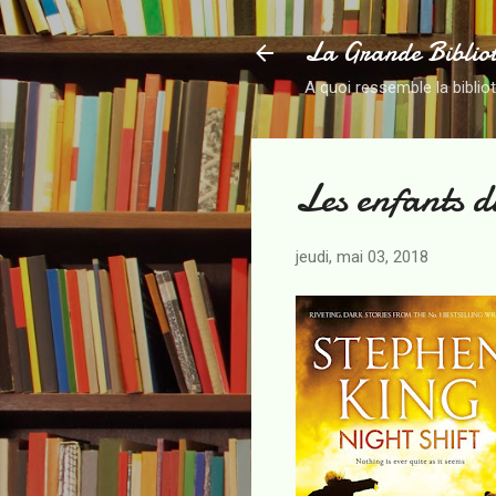
La Grande Biblio
A quoi ressemble la biblio
Les enfants d
jeudi, mai 03, 2018