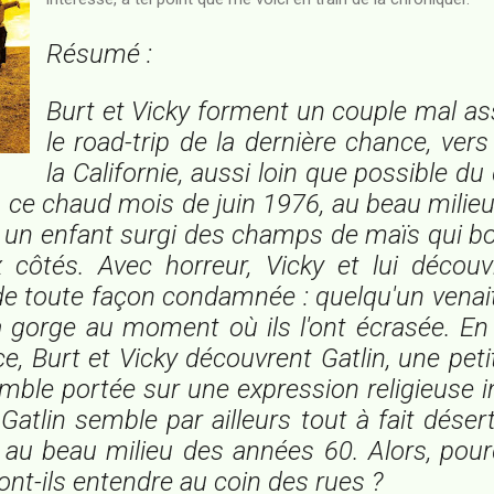
Résumé :
Burt et Vicky forment un couple mal ass
le
road-trip
de la dernière chance, vers
la Californie, aussi loin que possible du
En ce chaud mois de juin 1976, au beau milie
 un enfant surgi des champs de maïs qui bo
 côtés. Avec horreur, Vicky et lui découv
 de toute façon condamnée : quelqu'un venait
la gorge au moment où ils l'ont écrasée. E
e, Burt et Vicky découvrent Gatlin, une petit
mble portée sur une expression religieuse in
Gatlin semble par ailleurs tout à fait déser
au beau milieu des années 60. Alors, pourq
ont-ils entendre au coin des rues ?