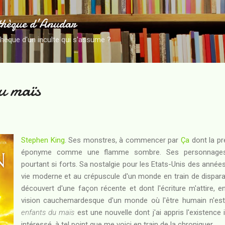
Accéder au contenu principal
thèque d’Anudar
thèque d'un inculte qui s'assume ?
u maïs
Stephen King
. Ses monstres, à commencer par
Ça
dont la pr
éponyme comme une flamme sombre. Ses personnages d'
pourtant si forts. Sa nostalgie pour les Etats-Unis des années
vie moderne et au crépuscule d'un monde en train de disparaît
découvert d'une façon récente et dont l'écriture m'attire, 
vision cauchemardesque d'un monde où l'être humain n'est
enfants du maïs
est une nouvelle dont j'ai appris l'existence i
intéressé, à tel point que me voici en train de la chroniquer.