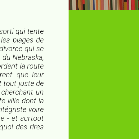
orti qui tente
 les plages de
 divorce qui se
u du Nebraska,
rdent la route
rent que leur
 tout juste de
n cherchant un
e ville dont la
tégriste voire
te - et surtout
uoi des rires