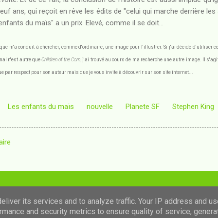
uf ans, qui reçoit en rêve les édits de "celui qui marche derrière les si
enfants du maïs" a un prix. Elevé, comme il se doit...
ique m'a conduit à chercher, comme d'ordinaire, une image pour l'illustrer. Si j'ai décidé d'utiliser c
ginal n'est autre que
Children of the Corn
, j'ai trouvé au cours de ma recherche une autre image. Il s'ag
 par respect pour son auteur mais que je vous invite à découvrir sur son site internet...
Les enfants du maïs
nouvelle
Planete SF
Stephen King
aire
Fourni par Blogger
liver its services and to analyze traffic. Your IP address and u
rmance and security metrics to ensure quality of service, gener
Images de thèmes de
luoman