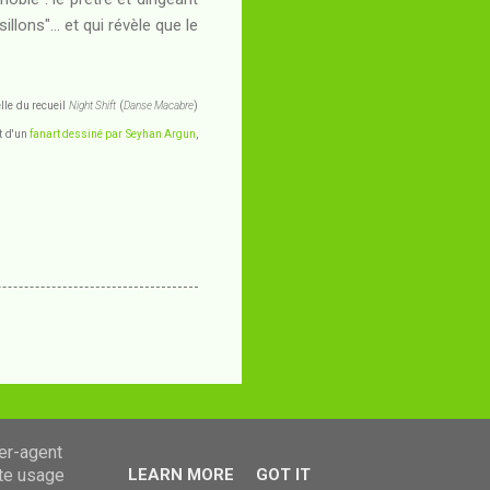
llons"... et qui révèle que le
elle du recueil
Night Shift
(
Danse Macabre
)
it d'un
fanart dessiné par Seyhan Argun
,
ser-agent
ate usage
LEARN MORE
GOT IT