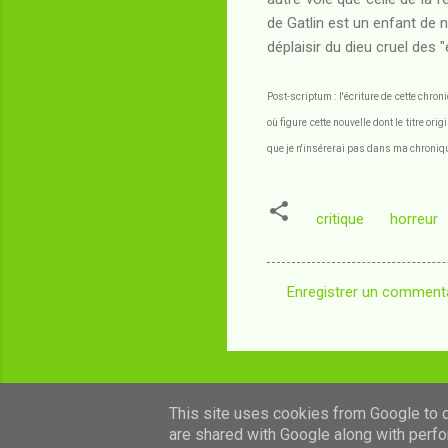
de Gatlin est un enfant de ne
déplaisir du dieu cruel des "
Post-scriptum : l'écriture de cette chron
où figure cette nouvelle dont le titre ori
que je n'insérerai pas dans ma chronique
critique
horreur
Enregistrer un comment
C
o
m
m
This site uses cookies from Google to de
e
are shared with Google along with perfo