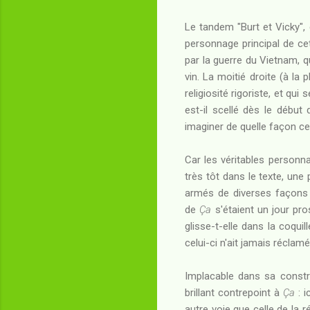
Le tandem "Burt et Vicky",
personnage principal de cet
par la guerre du Vietnam, 
vin. La moitié droite (à la
religiosité rigoriste, et qu
est-il scellé dès le début 
imaginer de quelle façon cel
Car les véritables personn
très tôt dans le texte, un
armés de diverses façons -
de
Ça
s'étaient un jour pros
glisse-t-elle dans la coquil
celui-ci n'ait jamais réclam
Implacable dans sa constr
brillant contrepoint à
Ça
: i
autre voie que celle de la ré