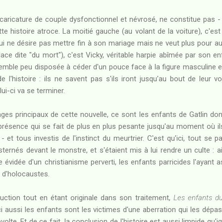
 caricature de couple dysfonctionnel et névrosé, ne constitue pas -
te histoire atroce. La moitié gauche (au volant de la voiture), c'est 
qui ne désire pas mettre fin à son mariage mais ne veut plus pour a
 place dite "du mort"), c'est Vicky, véritable harpie abîmée par son e
i semble peu disposée à céder d'un pouce face à la figure masculine et 
de l'histoire : ils ne savent pas s'ils iront jusqu'au bout de leur v
ui-ci va se terminer.
ages principaux de cette nouvelle, ce sont les enfants de Gatlin do
e présence qui se fait de plus en plus pesante jusqu'au moment où i
 et tous investis de l'instinct du meurtrier. C'est qu'ici, tout se
ternés devant le monstre, et s'étaient mis à lui rendre un culte : ai
le évidée d'un christianisme perverti, les enfants parricides l'ayant 
é d'holocaustes.
uction tout en étant originale dans son traitement,
Les enfants d
ci aussi les enfants sont les victimes d'une aberration qui les dépas
volte. Et de ce fait, la conclusion de l'histoire est aussi limpide qu'ig