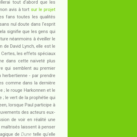
llerai tout d'abord que les
mon avis à tort
sur le projet
es fans toutes les qualités
 sans nul doute dans l'esprit
ela signifie que les gens qui
ature néanmoins à éveiller le
m de David Lynch, elle est le
. Certes, les effets spéciaux
me dans cette naïveté plus
ère qui semblent au premier
 herbertienne - par prendre
ènes comme dans la dernière
e ; le rouge Harkonnen et le
 le vert de la prophétie qui
en, lorsque Paul participe à
 mouvements des acteurs eux-
ion de voir en réalité une
 maîtrisés laissent à penser
tragique de
Dune
telle qu'elle