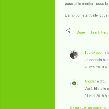
pourrait le mériter : sous l
L'ambition était belle. Et 
Dune
Frank Herb
Totirakapon
a d
C
Je connais bien
o
20 mai 2018 à 
m
m
Anudar
a dit…
e
Voilà. Elle a le 
n
t
21 mai 2018 à 
a
Enregistrer un comment