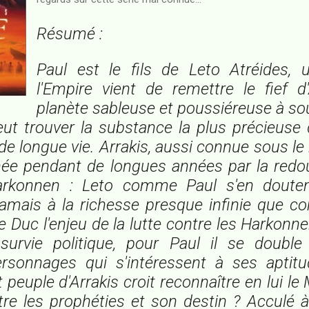
Résumé :
Paul est le fils de Leto Atréides,
l'Empire vient de remettre le fief d
planète sableuse et poussiéreuse à so
eut trouver la substance la plus précieuse d
e de longue vie. Arrakis, aussi connue sous l
née pendant de longues années par la redo
arkonnen : Leto comme Paul s'en douten
amais à la richesse presque infinie que conf
le Duc l'enjeu de la lutte contre les Harkonn
survie politique, pour Paul il se double d
ersonnages qui s'intéressent à ses aptit
t peuple d'Arrakis croit reconnaître en lui le 
ntre les prophéties et son destin ? Acculé à