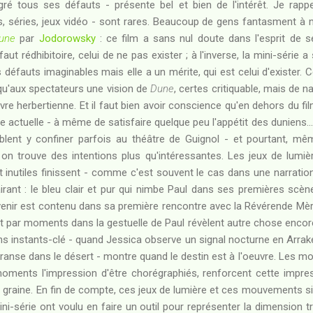
lgré tous ses défauts - présente bel et bien de l'intérêt. Je rappe
s, séries, jeux vidéo - sont rares. Beaucoup de gens fantasment à 
une
par
Jodorowsky
: ce film a sans nul doute dans l'esprit de s
aut rédhibitoire, celui de ne pas exister ; à l'inverse, la mini-série a
défauts imaginables mais elle a un mérite, qui est celui d'exister. C
usqu'aux spectateurs une vision de
Dune
, certes critiquable, mais de n
vre herbertienne. Et il faut bien avoir conscience qu'en dehors du fil
ure actuelle - à même de satisfaire quelque peu l'appétit des duniens..
blent y confiner parfois au théâtre de Guignol - et pourtant, mê
on trouve des intentions plus qu'intéressantes. Les jeux de lumi
 inutiles finissent - comme c'est souvent le cas dans une narration
airant : le bleu clair et pur qui nimbe Paul dans ses premières sc
avenir est contenu dans sa première rencontre avec la Révérende Mèr
t par moments dans la gestuelle de Paul révèlent autre chose encore ;
ns instants-clé - quand Jessica observe un signal nocturne en Arrake
a transe dans le désert - montre quand le destin est à l'oeuvre. Les
ments l'impression d'être chorégraphiés, renforcent cette impress
graine. En fin de compte, ces jeux de lumière et ces mouvements si
ni-série ont voulu en faire un outil pour représenter la dimension 