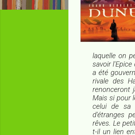
laquelle on p
savoir l'Epic
a été gouver
rivale des H
renonceront j
Mais si pour 
celui de sa 
d'étranges p
rêves. Le peti
t-il un lien e