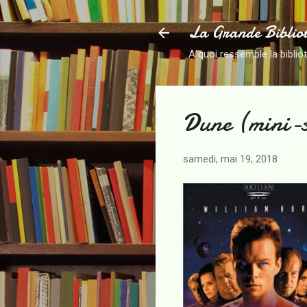
La Grande Biblio
A quoi ressemble la biblio
Dune (mini-s
samedi, mai 19, 2018