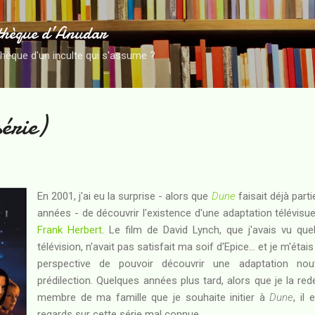
Accéder au contenu principal
thèque d’Anudar
thèque d'un inculte qui s'assume ?
érie)
En 2001, j'ai eu la surprise - alors que
Dune
faisait déjà part
années - de découvrir l'existence d'une adaptation télévisuel
Frank Herbert
. Le film de David Lynch, que j'avais vu qu
télévision, n'avait pas satisfait ma soif d'Epice... et je m'étai
perspective de pouvoir découvrir une adaptation n
prédilection. Quelques années plus tard, alors que je la r
membre de ma famille que je souhaite initier à
Dune
, il
regards sur cette série mal connue...