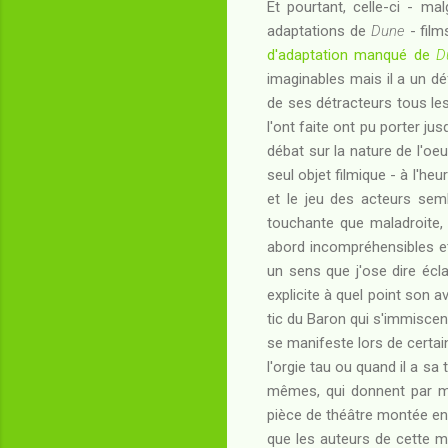
Et pourtant, celle-ci - ma
adaptations de
Dune
- film
d'adaptation manqué de
D
imaginables mais il a un déf
de ses détracteurs tous les 
l'ont faite ont pu porter j
débat sur la nature de l'oeu
seul objet filmique - à l'he
et le jeu des acteurs sem
touchante que maladroite, 
abord incompréhensibles et
un sens que j'ose dire écl
explicite à quel point son 
tic du Baron qui s'immiscen
se manifeste lors de certai
l'orgie tau ou quand il a s
mêmes, qui donnent par mo
pièce de théâtre montée en 
que les auteurs de cette mi