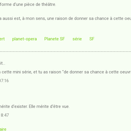
a forme d'une pièce de théâtre.
cela aussi est, à mon sens, une raison de donner sa chance à cette o
ert
planet-opera
Planete SF
série
SF
it…
 cette mini série, et tu as raison "de donner sa chance à cette oeuv
07:16
mérite d'exister. Elle mérite d'être vue.
18:47
aire