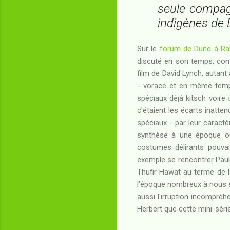
seule compagn
indigènes de 
Sur le
forum de Dune à Ra
discuté en son temps, comm
film de David Lynch, autan
- vorace et en même temps
spéciaux déjà kitsch voire
c'étaient les écarts inatte
spéciaux - par leur caract
synthèse à une époque où 
costumes délirants pouvaien
exemple se rencontrer Paul 
Thufir Hawat au terme de l
l'époque nombreux à nous êt
aussi l'irruption incompréh
Herbert que cette mini-série.