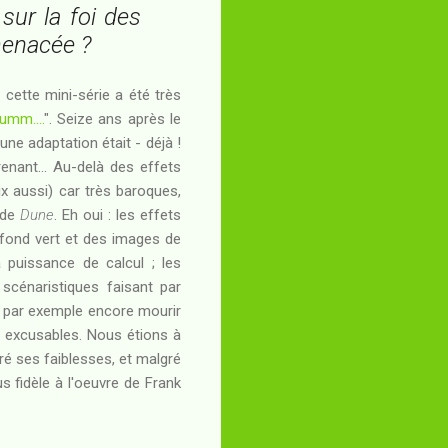
sur la foi des
menacée ?
cette mini-série a été très
umm....
". Seize ans après le
une adaptation était - déjà !
nant... Au-delà des effets
 aussi) car très baroques,
s de
Dune
. Eh oui : les effets
 fond vert et des images de
 puissance de calcul ; les
s scénaristiques faisant par
nt par exemple encore mourir
s excusables. Nous étions à
ré ses faiblesses, et malgré
s fidèle à l'oeuvre de Frank