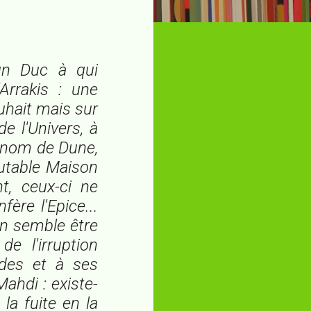
 un Duc à qui
'Arrakis : une
uhait mais sur
e l'Univers, à
e nom de Dune,
utable Maison
t, ceux-ci ne
ère l'Epice...
en semble être
e l'irruption
udes et à ses
Mahdi : existe-
 la fuite en la