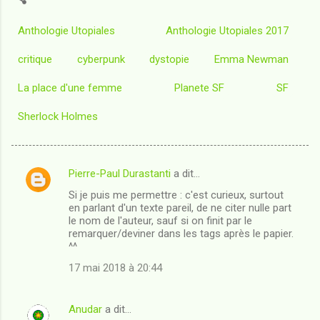
Anthologie Utopiales
Anthologie Utopiales 2017
critique
cyberpunk
dystopie
Emma Newman
La place d'une femme
Planete SF
SF
Sherlock Holmes
Pierre-Paul Durastanti
a dit…
C
Si je puis me permettre : c'est curieux, surtout
o
en parlant d'un texte pareil, de ne citer nulle part
m
le nom de l'auteur, sauf si on finit par le
remarquer/deviner dans les tags après le papier.
m
^^
e
17 mai 2018 à 20:44
n
t
Anudar
a dit…