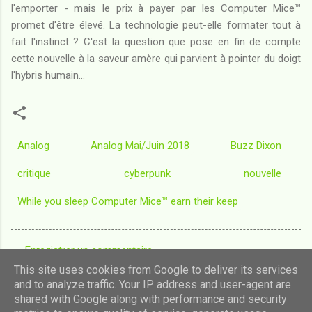
l'emporter - mais le prix à payer par les Computer Mice™
promet d'être élevé. La technologie peut-elle formater tout à
fait l'instinct ? C'est la question que pose en fin de compte
cette nouvelle à la saveur amère qui parvient à pointer du doigt
l'hybris humain...
Analog
Analog Mai/Juin 2018
Buzz Dixon
critique
cyberpunk
nouvelle
While you sleep Computer Mice™ earn their keep
Enregistrer un commentaire
C
This site uses cookies from Google to deliver its services
o
and to analyze traffic. Your IP address and user-agent are
shared with Google along with performance and security
m
Fourni par Blogger