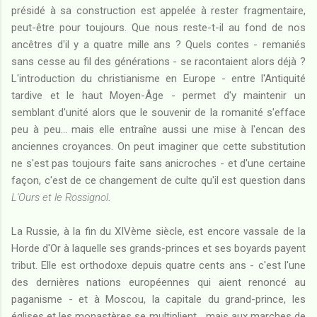
présidé à sa construction est appelée à rester fragmentaire,
peut-être pour toujours. Que nous reste-t-il au fond de nos
ancêtres d'il y a quatre mille ans ? Quels contes - remaniés
sans cesse au fil des générations - se racontaient alors déjà ?
L'introduction du christianisme en Europe - entre l'Antiquité
tardive et le haut Moyen-Âge - permet d'y maintenir un
semblant d'unité alors que le souvenir de la romanité s'efface
peu à peu... mais elle entraîne aussi une mise à l'encan des
anciennes croyances. On peut imaginer que cette substitution
ne s'est pas toujours faite sans anicroches - et d'une certaine
façon, c'est de ce changement de culte qu'il est question dans
L'Ours et le Rossignol
.
La Russie, à la fin du XIVème siècle, est encore vassale de la
Horde d'Or à laquelle ses grands-princes et ses boyards payent
tribut. Elle est orthodoxe depuis quatre cents ans - c'est l'une
des dernières nations européennes qui aient renoncé au
paganisme - et à Moscou, la capitale du grand-prince, les
églises et les monastères se multiplient... mais aux marches de