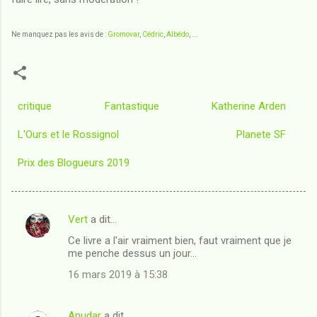
Ne manquez pas les avis de :
Gromovar
,
Cédric
,
Albédo
, ...
critique
Fantastique
Katherine Arden
L'Ours et le Rossignol
Planete SF
Prix des Blogueurs 2019
Vert
a dit…
C
Ce livre a l'air vraiment bien, faut vraiment que je
o
me penche dessus un jour...
m
16 mars 2019 à 15:38
m
e
Anudar
a dit…