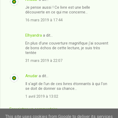
n
Je pense aussi ! Ce livre est une belle
t
découverte en ce qui me concerne...
a
16 mars 2019 à 17:44
i
r
Elhyandra
a dit…
e
En plus d'une couverture magnifique j'ai souvent
s
de bons échos de cette lecture, je suis très
tentée
31 mars 2019 à 22:07
Anudar
a dit…
Il s'agit de l'un de ces livres étonnants à qui l'on
se doit de donner sa chance...
1 avril 2019 à 13:02
Enregistrer un commentaire
This site uses cookies from Google to deliver its services