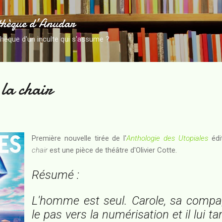
Accéder au contenu principal
thèque d’Anudar
thèque d'un inculte qui s'assume ?
la chair
Première nouvelle tirée de l'
Anthologie des Utopiales
édi
chair
est une pièce de théâtre d'Olivier Cotte.
Résumé :
L'homme est seul. Carole, sa compag
le pas vers la numérisation et il lui t