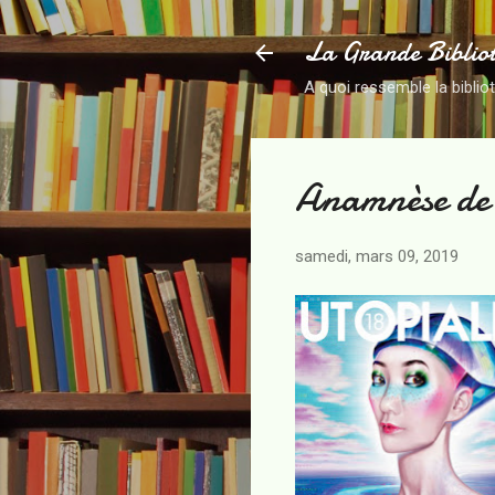
La Grande Biblio
A quoi ressemble la biblio
Anamnèse de 
samedi, mars 09, 2019