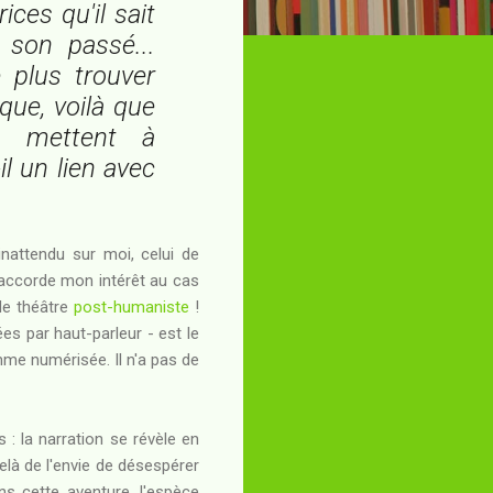
ices qu'il sait
 son passé...
 plus trouver
ique, voilà que
se mettent à
il un lien avec
inattendu sur moi, celui de
ui accorde mon intérêt au cas
 de théâtre
post-humaniste
!
es par haut-parleur - est le
mme numérisée. Il n'a pas de
 : la narration se révèle en
delà de l'envie de désespérer
ns cette aventure, l'espèce