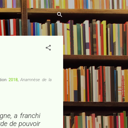
tion
2018
,
Anamnèse de la
ne, a franchi
arde de pouvoir