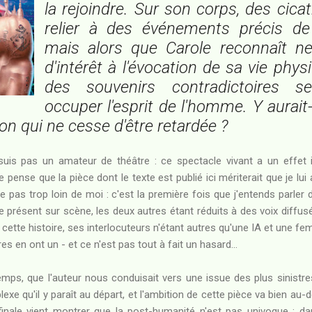
la rejoindre. Sur son corps, des cicatr
relier à des événements précis de
mais alors que Carole reconnaît ne
d'intérêt à l'évocation de sa vie phys
des souvenirs contradictoires 
occuper l'esprit de l'homme. Y aurait-
on qui ne cesse d'être retardée ?
suis pas un amateur de théâtre : ce spectacle vivant a un effet 
je pense que la pièce dont le texte est publié ici mériterait que je l
e pas trop loin de moi : c'est la première fois que j'entends parler
résent sur scène, les deux autres étant réduits à des voix diffusé
 cette histoire, ses interlocuteurs n'étant autres qu'une IA et une fe
s en ont un - et ce n'est pas tout à fait un hasard...
emps, que l'auteur nous conduisait vers une issue des plus sinistres
xe qu'il y paraît au départ, et l'ambition de cette pièce va bien au-
 finale vient montrer que la post-humanité n'est pas univoque : da