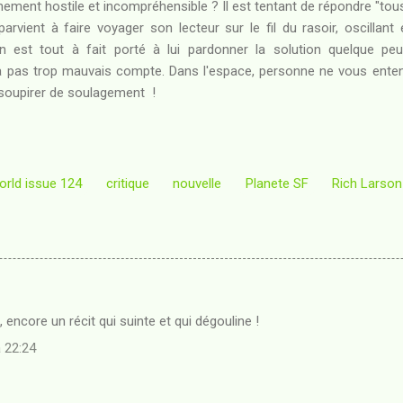
nement hostile et incompréhensible ? Il est tentant de répondre "tous à
rvient à faire voyager son lecteur sur le fil du rasoir, oscillant 
n est tout à fait porté à lui pardonner la solution quelque pe
 à pas trop mauvais compte. Dans l'espace, personne ne vous enten
soupirer de soulagement !
orld issue 124
critique
nouvelle
Planete SF
Rich Larson
 encore un récit qui suinte et qui dégouline !
 22:24