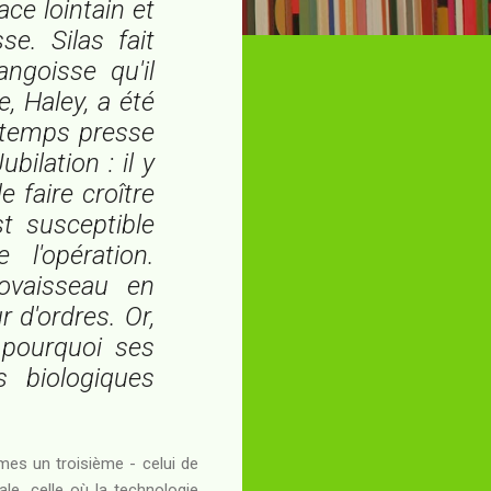
ce lointain et
e. Silas fait
ngoisse qu'il
, Haley, a été
e temps presse
ilation : il y
 faire croître
t susceptible
l'opération.
ovaisseau en
 d'ordres. Or,
 pourquoi ses
s biologiques
mes un troisième - celui de
ale, celle où la technologie