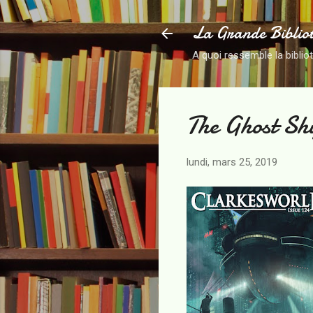
La Grande Biblio
A quoi ressemble la biblio
The Ghost Sh
lundi, mars 25, 2019