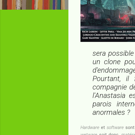
sera possible
un clone pou
d'endommage
Pourtant, i
compagnie de 
l'
Anastasia
es
parois inter
anormales ?
Hardware
et
software
sont 
wetware
soit donc,
matéri