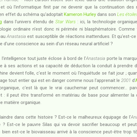
et où l'informatique finit par ne devenir que la continuation des
 en effet du schéma qu'adoptait
Kameron Hurley
dans son
Les étoile
g
dans l'univers étendu de
Star Wars
: ici, la technologie organiq
ologie ordinaire n'est donc ni périmée ni blasphématoire. Comme 
seau
Anastasia
est susceptible de réactions inattendues. Et qu'est-ce 
e d'une conscience au sein d'un réseau neural artificiel ?
 l'intelligence tout juste éclose à bord de l'
Anastasia
porte la marque
 à ses actions et sa capacité de déduction la conduit à prendre d
ine devient folle, c'est le moment où l'inquiétude se fait jour ; qu
ipage tout entier qui est en danger comme nous l'apprenait le
2001
d'
organique, c'est là que le vrai cauchemar peut commencer... pa
rêt : il peut être transformé en matériau de base pour alimenter la
de matière organique.
laindre dans cette histoire ? Est-ce le malheureux équipage de l'
An
e ? Est-ce le pauvre Silas qui va devoir sacrifier beaucoup et p
 bien est-ce le biovaisseau arrivé à la conscience peut-être trop tôt