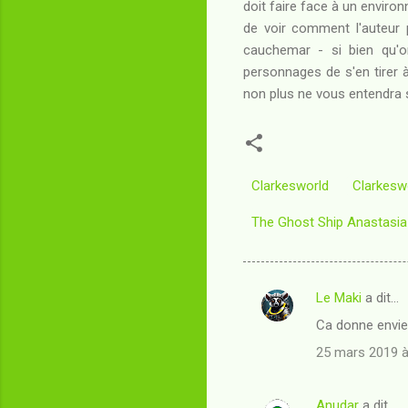
doit faire face à un environ
de voir comment l'auteur pa
cauchemar - si bien qu'o
personnages de s'en tirer
non plus ne vous entendra 
Clarkesworld
Clarkesw
The Ghost Ship Anastasia
Le Maki
a dit…
C
Ca donne envie,
o
25 mars 2019 à
m
m
Anudar
a dit…