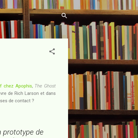
itif chez Apophis
,
The Ghost
uvre de Rich Larson et dans
rises de contact ?
n prototype de