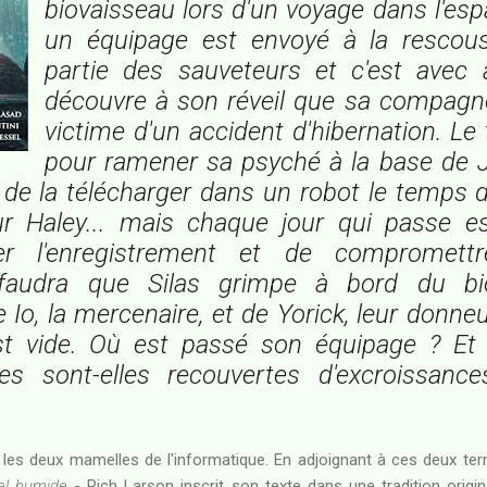
biovaisseau lors d'un voyage dans l'espa
un équipage est envoyé à la rescouss
partie des sauveteurs et c'est avec a
découvre à son réveil que sa compagne
victime d'un accident d'hibernation. L
pour ramener sa psyché à la base de Jub
 de la télécharger dans un robot le temps de
r Haley... mais chaque jour qui passe es
r l'enregistrement et de compromettre 
l faudra que Silas grimpe à bord du bi
Io, la mercenaire, et de Yorick, leur donneur
t vide. Où est passé son équipage ? Et
nes sont-elles recouvertes d'excroissance
les deux mamelles de l'informatique. En adjoignant à ces deux ter
el humide
- Rich Larson inscrit son texte dans une tradition origin