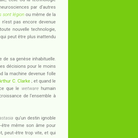
 neurosciences par d'autres
s sont légion
ou même de la
ue n'est pas encore devenue
toute nouvelle technologie,
qui peut être plus inattendu
 de sa genèse inhabituelle.
es décisions pour le moins
and la machine devenue folle
Arthur C. Clarke
; et quand le
rce que le
wetware
humain
 croissance de l'ensemble à
astasia
qu'un destin ignoble
eut-être même son âme pour
, peut-être trop vite, et qui