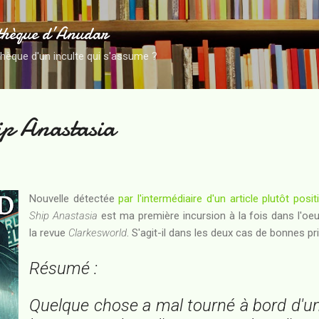
Accéder au contenu principal
thèque d’Anudar
thèque d'un inculte qui s'assume ?
ip Anastasia
Nouvelle détectée
par l'intermédiaire d'un article plutôt pos
Ship Anastasia
est ma première incursion à la fois dans l'oe
la revue
Clarkesworld
. S'agit-il dans les deux cas de bonnes p
Résumé :
Quelque chose a mal tourné à bord d'u