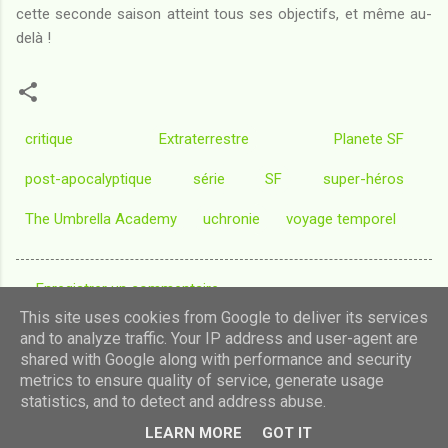
cette seconde saison atteint tous ses objectifs, et même au-
delà !
critique
Extraterrestre
Planete SF
post-apocalyptique
série
SF
super-héros
The Umbrella Academy
uchronie
voyage temporel
Enregistrer un commentaire
C
This site uses cookies from Google to deliver its services
o
and to analyze traffic. Your IP address and user-agent are
shared with Google along with performance and security
m
Fourni par Blogger
metrics to ensure quality of service, generate usage
m
statistics, and to detect and address abuse.
Images de thèmes de
luoman
e
LEARN MORE
GOT IT