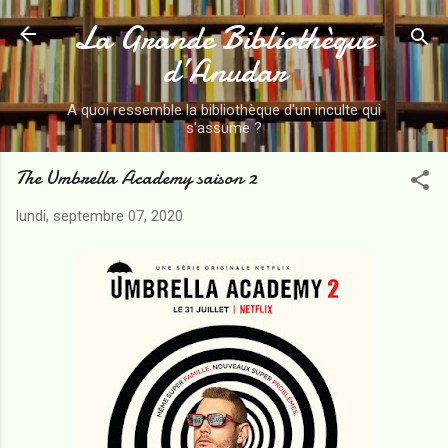
La Grande Bibliothèque
Accéder au contenu principal
d’Anudar
A quoi ressemble la bibliothèque d'un inculte qui
s'assume ?
The Umbrella Academy saison 2
lundi, septembre 07, 2020