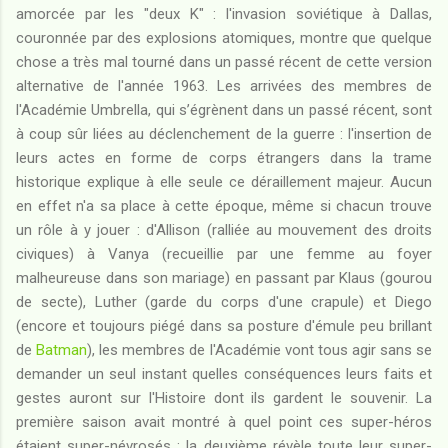
amorcée par les "deux K" : l'invasion soviétique à Dallas,
couronnée par des explosions atomiques, montre que quelque
chose a très mal tourné dans un passé récent de cette version
alternative de l'année 1963. Les arrivées des membres de
l'Académie Umbrella, qui s’égrènent dans un passé récent, sont
à coup sûr liées au déclenchement de la guerre : l'insertion de
leurs actes en forme de corps étrangers dans la trame
historique explique à elle seule ce déraillement majeur. Aucun
en effet n'a sa place à cette époque, même si chacun trouve
un rôle à y jouer : d'Allison (ralliée au mouvement des droits
civiques) à Vanya (recueillie par une femme au foyer
malheureuse dans son mariage) en passant par Klaus (gourou
de secte), Luther (garde du corps d'une crapule) et Diego
(encore et toujours piégé dans sa posture d'émule peu brillant
de
Batman
), les membres de l'Académie vont tous agir sans se
demander un seul instant quelles conséquences leurs faits et
gestes auront sur l'Histoire dont ils gardent le souvenir. La
première saison avait montré à quel point ces super-héros
étaient super-névrosés : la deuxième révèle toute leur super-