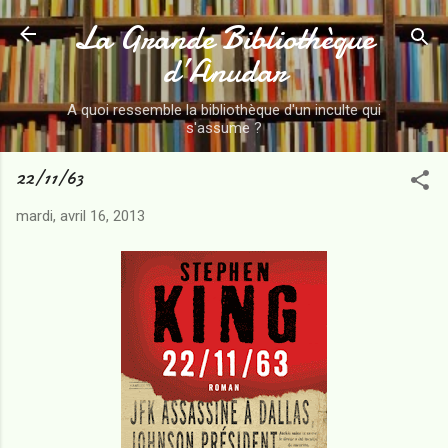
La Grande Bibliothèque
Accéder au contenu principal
d’Anudar
A quoi ressemble la bibliothèque d'un inculte qui
s'assume ?
22/11/63
mardi, avril 16, 2013