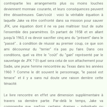
contrepartie les arrangements plus ou moins louches
deviennent monnaie courante, et leurs conséquences peuvent
être désastreuses. Gain/coût : voici la véritable équation à
laquelle Jake va être confronté dans sa mission pour sauver
JFK, une équation dont il ne va pas maîtriser tout de suite
l'ensemble des paramètres. En partant de 1958 et en allant
jusqu'à 1963, il va devoir sacrifier cinq ans du "présent" dans le
"passé"... à condition de réussir au premier coup, ce que son
ami découvreur du "terrier" n'a pas pu faire. Dans ces
conditions, quel va être le "coût" du "gain" représenté par le
sauvetage de JFK ? Et quel sera celui de son attachement pour
Sadie, une jeune femme rencontrée au Texas dans les années
1960 ? Comme le dit souvent le personnage, "le passé est
tenace" et il y a sans nul doute une raison derrière cette
ténacité.
Le livre rencontre en effet une dimension supplémentaire à
travers sa dernière partie. Par-delà le temps, Jake va
comprendre que, parfois, certains drames - individuels ou