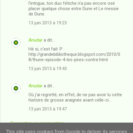
l'intrigue, ton duo fétiche n'a pas encore osé
placer quelque chose entre Dune et Le messie
de Dune.
13 juin 2013 à 19:23
Anudar
a dit…
Hé si, c'est fait :P :
http://grandebibliotheque.blogspot.com/2010/0
8/thune-episode-4-les-pires-contre.html
13 juin 2013 à 19:43
Anudar
a dit…
Où j'ai regretté, en effet, de ne pas avoir lu cette
histoire de grosse araignée avant celle-ci...
13 juin 2013 à 19:47
Enregistrer un commentaire
This site uses cookies from Google to deliver its services