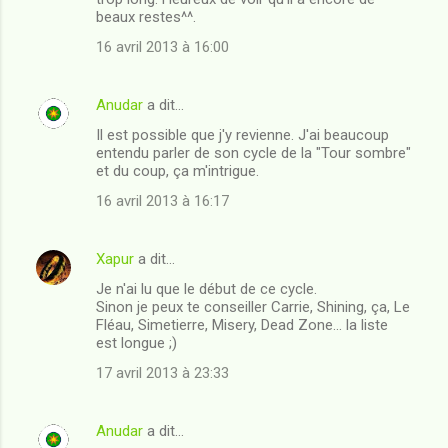
m
beaux restes^^.
e
16 avril 2013 à 16:00
n
t
Anudar
a dit…
a
Il est possible que j'y revienne. J'ai beaucoup
i
entendu parler de son cycle de la "Tour sombre"
et du coup, ça m'intrigue.
r
16 avril 2013 à 16:17
e
s
Xapur
a dit…
Je n'ai lu que le début de ce cycle.
Sinon je peux te conseiller Carrie, Shining, ça, Le
Fléau, Simetierre, Misery, Dead Zone... la liste
est longue ;)
17 avril 2013 à 23:33
Anudar
a dit…