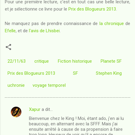
Pour une première lecture, c'est en tout cas une belle lecture,
et je sélectionne ce livre pour le
Prix des Blogueurs 2013
.
Ne manquez pas de prendre connaissance de
la chronique
de
Efelle
, et de
l'avis de Lhisbei
.
22/11/63
critique
Fiction historique
Planete SF
Prix des Blogueurs 2013
SF
Stephen King
uchronie
voyage temporel
Xapur
a dit…
C
Bienvenue chez le King ! Moi, étant ado, j'en ai lu
o
beaucoup, en alternant avec la SFFF. Mais j'ai
m
ensuite arrêté à cause de sa propension à faire
trop long. Heureux de voir qu'il a encore de