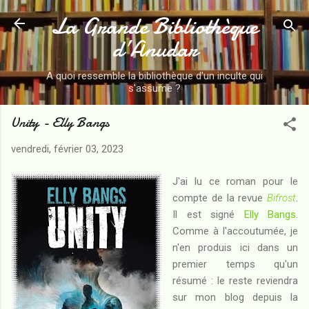
La Grande Bibliothèque
Accéder au contenu principal
d’Anudar
A quoi ressemble la bibliothèque d'un inculte qui
s'assume ?
Unity - Elly Bangs
vendredi, février 03, 2023
J'ai lu ce roman pour le
compte de la revue
Bifrost
.
Il est signé
Elly Bangs
.
Comme à l'accoutumée, je
n'en produis ici dans un
premier temps qu'un
résumé : le reste reviendra
sur mon blog depuis la