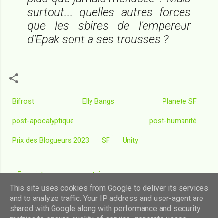
surtout... quelles autres forces
que les sbires de l'empereur
d'Epak sont à ses trousses ?
Bifrost
Elly Bangs
Planete SF
post-apocalyptique
post-humanité
Prix des Blogueurs 2023
SF
Unity
Enregistrer un commentaire
C
This site uses cookies from Google to deliver its services
o
and to analyze traffic. Your IP address and user-agent are
shared with Google along with performance and security
m
Fourni par Blogger