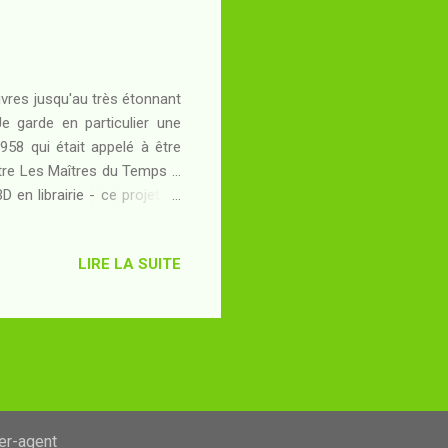
uvres jusqu'au très étonnant
e garde en particulier une
958 qui était appelé à être
tre Les Maîtres du Temps ...
D en librairie - ce projet ne
 l'occasion de parler par le
ourrir toujours de nouveaux
LIRE LA SUITE
les plus touchants de Stefan
oivent s'y claquemurer dans
ser-agent