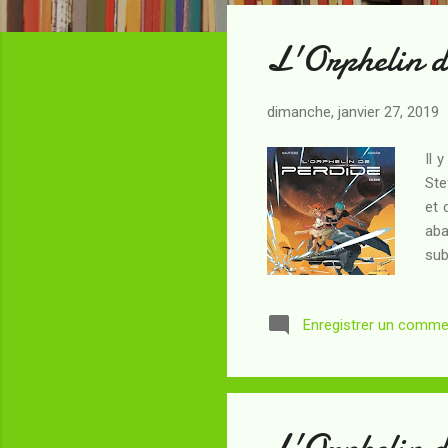
t
L'Orphelin d
i
c
l
dimanche, janvier 27, 2019
e
s
Il 
Ste
et 
aba
sub
pou
Max
Enregistrer un comme
Cla
bor
rev
L'Orphelin d