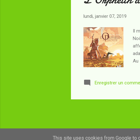
lundi, janvier 07, 2019
Il 
Noô
aff
ada
Au 
s'i
pas
Enregistrer un comme
ima
Wul
leu
This site uses cookies from Google to de