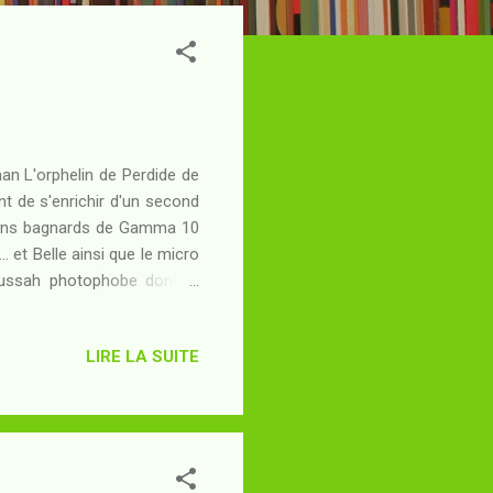
man L'orphelin de Perdide de
nt de s'enrichir d'un second
nciens bagnards de Gamma 10
. et Belle ainsi que le micro
oussah photophobe dont le
 le seul à pouvoir contrôler.
cts possibles avec le petit
LIRE LA SUITE
.. Alors que Silbad, resté à
ngt-quatre heures si Max ne