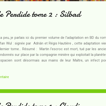
e Perdide tome 2 : Silbad
y a peu, je parlais ici du premier volume de l'adaptation en BD du ro
fan Wul : signée par Adrián et Régis Hautière , cette adaptation vie
dernier tome... Résumé : Martin l'escroc est mort, tué par les a
ndonnés sur place par la compagnie minière qui exploitait la planète..
spacien sont désormais aux mains de leur Maître, un infect p
voir totalitaire est appuyé par la seule existence de la Bête qu'il est
 va devoir voler au secours de Belle : sans le micro, plus de conta
ntaire
udi dont la situation sur Perdide est maintenant plus qu'incertaine.
d du vaisseau, reçoit l'instruction de quitter Gamma 10 dans les vi
ient pas et d'aller secourir Claudi, le capitaine contreband...
e Perdide tome 1 : Claudi