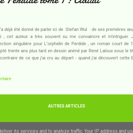
m'a déjà été donné de parler ici de Stefan Wul : de ses premières œ
 , cet auteur a très souvent su me convaincre et m'intriguer. J
ection singulière pour L'orphelin de Perdide , un roman court de 1
pté trente ans plus tard en dessin animé par René Laloux sous le ti
contraire de ce que j'ai cru au départ - quand j'ai découvert cette B
nscrit pas dans la collection Les Univers de Stefan Wul dont j'ai eu
sé : il faut croire que l'oeuvre de Wul est assez puissante pour n
ntaire
ginaires... Qu'allait donc valoir cette adaptation d'un des romans 
 ? Résumé : Perdide est une planète infernale en été : les colons d
rs bunkers... mais Paul et Martha savent qu'il...
AUTRES ARTICLES
Fourni par Blogger
liver its services and to analyze traffic. Your IP address and u