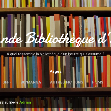
Accéder au contenu principal
nde Bibliothèque d
A quoi ressemble la bibliothèque d'un inculte qui s'assume ?
Pages
SFFF
BD/MANGA
AUTRES FICTIONS
FILMS
MENTIONS LÉGALES
és au libellé
Adrián