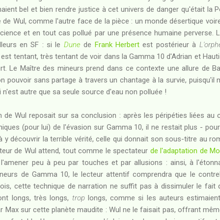
ient bel et bien rendre justice à cet univers de danger qu'était l
re de Wul, comme l'autre face de la pièce : un monde désertique voire
cience et en tout cas pollué par une présence humaine perverse. 
leurs en SF : si le
Dune
de
Frank Herbert
est postérieur à
L'orph
l est tentant, très tentant de voir dans la Gamma 10 d'Adrian et Hauti
ert. Le Maître des mineurs prend dans ce contexte une allure de B
on pouvoir sans partage à travers un chantage à la survie, puisqu'il 
ui n'est autre que sa seule source d'eau non polluée !
de Wul reposait sur sa conclusion : après les péripéties liées au 
ques (pour lui) de l'évasion sur Gamma 10, il ne restait plus - p
 à y découvrir la terrible vérité, celle qui donnait son sous-titre au ro
cteur de Wul attend, tout comme le spectateur
de l'adaptation de Mo
l'amener peu à peu par touches et par allusions : ainsi, à l'éto
ineurs de Gamma 10, le lecteur attentif comprendra que le contre
ois, cette technique de narration ne suffit pas à dissimuler le fa
ont longs, très longs,
trop
longs, comme si les auteurs estimaient 
 Max sur cette planète maudite : Wul ne le faisait pas, offrant mêm