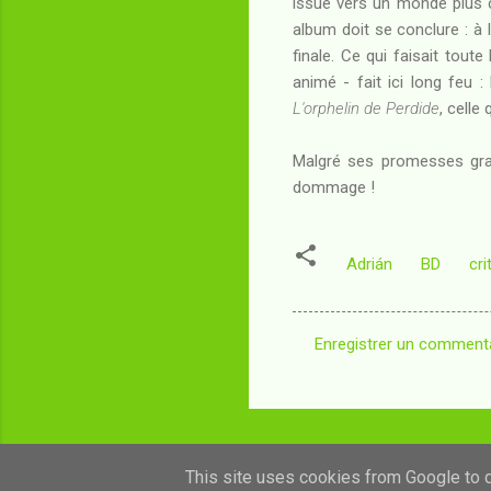
issue vers un monde plus c
album doit se conclure : à l
finale. Ce qui faisait tout
animé - fait ici long feu
L'orphelin de Perdide
, celle
Malgré ses promesses grap
dommage !
Adrián
BD
cri
Enregistrer un comment
C
o
m
m
This site uses cookies from Google to de
e