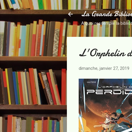
La Grande Biblio
A quoi ressemble la biblio
L'Orphelin d
dimanche, janvier 27, 2019