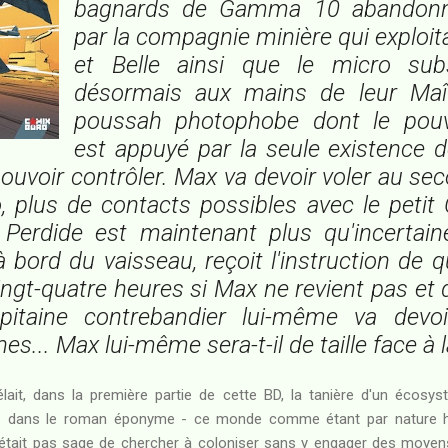
bagnards de Gamma 10 abandonn
par la compagnie minière qui exploitai
et Belle ainsi que le micro sub
désormais aux mains de leur Maît
poussah photophobe dont le pouvoi
est appuyé par la seule existence de
pouvoir contrôler. Max va devoir voler au sec
, plus de contacts possibles avec le petit 
 Perdide est maintenant plus qu'incertain
 à bord du vaisseau, reçoit l'instruction de
ngt-quatre heures si Max ne revient pas et d
apitaine contrebandier lui-même va devoir 
s... Max lui-même sera-t-il de taille face à 
élait, dans la première partie de cette BD, la tanière d'un écosy
 - dans le roman éponyme - ce monde comme étant par nature ho
était pas sage de chercher à coloniser sans y engager des moyens 