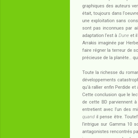
graphiques des auteurs vena
était, toujours dans l'oeuv
une exploitation sans cons
sont pas inconnues par ail
adaptation l'est à
Dune
et i
Arrakis imaginée par Herb
faire régner la terreur de s
précieuse de la planète... q
Toute la richesse du roman 
développements catastrophi
qu'à rallier enfin Perdide et
Cette conclusion que le le
de cette BD parviennent à 
entretient avec l'un des m
quand
il pense être. Toutef
l'intrigue sur Gamma 10 s
antagonistes rencontrés par