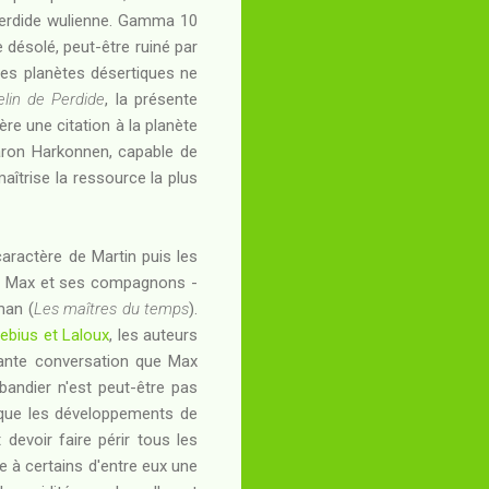
a Perdide wulienne. Gamma 10
 désolé, peut-être ruiné par
Les planètes désertiques ne
elin de Perdide
, la présente
ère une citation à la planète
aron Harkonnen, capable de
maîtrise la ressource la plus
caractère de Martin puis les
our Max et ses compagnons -
man (
Les maîtres du temps
).
ebius et Laloux
, les auteurs
nnante conversation que Max
bandier n'est peut-être pas
it que les développements de
devoir faire périr tous les
e à certains d'entre eux une