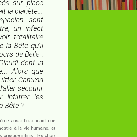
és sur place
t la planète...
spacien sont
re, un infect
r totalitaire
 la Bête qu'il
ours de Belle :
Claudi dont la
e... Alors que
 quitter Gamma
'aller secourir
infiltrer les
la Bête ?
stème aussi foisonnant que
stile à la vie humaine, et
presque infinis ; les choix