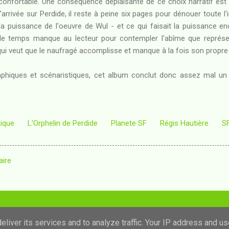
onfortable. Une conséquence déplaisante de ce choix narratif est la
'arrivée sur Perdide, il reste à peine six pages pour dénouer toute l'in
e la puissance de l'oeuvre de Wul - et ce qui faisait la puissance 
 : le temps manque au lecteur pour contempler l'abîme que représe
 qui veut que le naufragé accomplisse et manque à la fois son propre
hiques et scénaristiques, cet album conclut donc assez mal un d
tique
L'Orphelin de Perdide
Planete SF
Régis Hautière
S
aire
Fourni par Blogger
liver its services and to analyze traffic. Your IP address and u