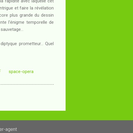
 rapidité avec laquelle cet
trigue et faire la révélation
encore plus grande du dessin
nte l'énigme temporelle de
 sauvetage...
iptyque prometteur... Quel
F
space-opera
ser-agent