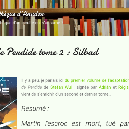
Accéder au contenu principal
thèque d’Anudar
thèque d'un inculte qui s'assume ?
e Perdide tome 2 : Silbad
Il y a peu, je parlais ici
du premier volume de l'adaptatio
de Perdide
de
Stefan Wul
: signée par
Adrián
et
Régis
vient de s'enrichir d'un second et dernier tome...
Résumé :
Martin l'escroc est mort, tué pa