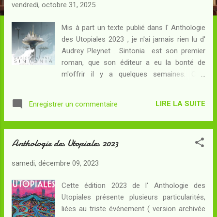
c
vendredi, octobre 31, 2025
l
e
Mis à part un texte publié dans l' Anthologie
des Utopiales 2023 , je n'ai jamais rien lu d'
s
Audrey Pleynet . Sintonia est son premier
roman, que son éditeur a eu la bonté de
m'offrir il y a quelques semaines. Cela
méritait bien une lecture et une chronique...
Résumé : Le XXIVème siècle. Des ruines de
LIRE LA SUITE
Enregistrer un commentaire
la guerre des Ires et des décombres de la
crise écologique sont sorties les villes-tiges,
qui se tiennent à l'abri dans l'atmosphère des
Anthologie des Utopiales 2023
polluants et autres périls du Sol, et qui
exercent leur domination sur les villes-bulbes
samedi, décembre 09, 2023
et les fermes où le confinement guette à
chaque instant. La première d'entre elles est
Cette édition 2023 de l' Anthologie des
Venise, d'où proviennent les
Utopiales présente plusieurs particularités,
nanotechnologies indispensables à
liées au triste événement ( version archivée
l'Elévation et dont le doge est réputé marié à