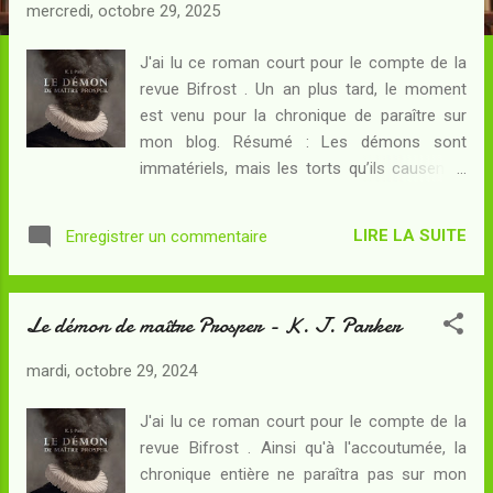
c
mercredi, octobre 29, 2025
l
e
J'ai lu ce roman court pour le compte de la
revue Bifrost . Un an plus tard, le moment
s
est venu pour la chronique de paraître sur
mon blog. Résumé : Les démons sont
immatériels, mais les torts qu’ils causent à
l’espèce humaine sont tout à fait concrets…
C’est pourquoi certains humains les
LIRE LA SUITE
Enregistrer un commentaire
chassent de l’intérieur des corps où ils ont
élu domicile : processus pénible pour le
parasite comme pour l’hôte, mais qui
Le démon de maître Prosper - K. J. Parker
occasionne une certaine satisfaction
sadique aux chasseurs en question. Leur
mardi, octobre 29, 2024
don tient de la malédiction, pour eux-mêmes
comme pour leurs proches… mais aussi et
J'ai lu ce roman court pour le compte de la
surtout pour ceux qu’ils sont censés aider !
revue Bifrost . Ainsi qu'à l'accoutumée, la
Alors, quand un démon élit domicile à
chronique entière ne paraîtra pas sur mon
l’intérieur d’un individu assez brillant pour que