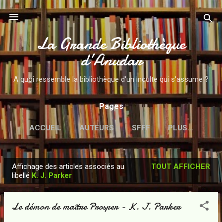
Accéder au contenu principal
La Grande Bibliothèque
d’Anudar
A quoi ressemble la bibliothèque d'un inculte qui s'assume ?
Pages
ACCUEIL
AUTEURS
SFFF
PLUS…
Affichage des articles associés au
TOUT AFFICHER
A
libellé
K. J. Parker
r
t
Le démon de maître Prosper - K. J. Parker
i