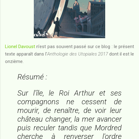
Lionel Davoust
n'est pas souvent passé sur ce blog : le présent
texte apparaît dans l'
Anthologie des Utopiales 2017
dont il est le
onzième.
Résumé :
Sur l'île, le Roi Arthur et ses
compagnons ne cessent de
mourir, de renaître, de voir leur
château changer, la mer avancer
puis reculer tandis que Mordred
cherche à renverser l'ordre