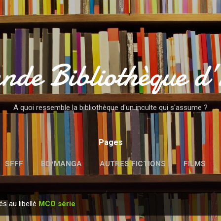
Accéder au contenu principal
nde Bibliothèque d
A quoi ressemble la bibliothèque d'un inculte qui s'assume ?
Pages
SFFF
BD/MANGA
AUTRES FICTIONS
FILMS
MENTIONS LÉGALES
és au libellé
MCO série