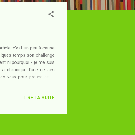
article, c'est un peu à cause
uelques temps son challenge
nt ni pourquoi - je me suis
ei a chroniqué l'une de ses
'en veux pour preuve cette
 plaisir pris à lire l'article
avec sérieux de participer au
LIRE LA SUITE
onc apporter à l'édifice une
 moi : pour y parvenir, il me