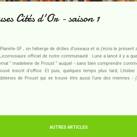
ses Cités d'Or - saison 1
Planète-SF , on héberge de drôles d'oiseaux et si j'écris le présent 
Licornosaure officiel de notre communauté : Lune a lancé il y a q
ernal " madeleine de Proust " auquel - sans bien comprendre comme
rouvé inscrit d'office. Et puis, quelques temps plus tard, Lhisb
eleines de Proust qui se trouve être aussi l'une des miennes - j
erview d'Hervé de La Haye que j'avais réalisée il y a quelques temps ! Au
Lhisbei et à le commenter, je me suis dit qu'il me fallait envisager 
llenge de l'amie Lune. Et tant qu'à faire, autant la surprendre et d
rre qui n'aurait pas été aussi sableuse qu'on aurait pu l'attendre de
lait remonter plu...
AUTRES ARTICLES