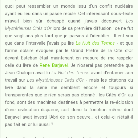
quoi peut ressembler un monde issu d'un conflit nucléaire
ayant eu lieu dans un passé reculé. Cet intéressant sous-texte
m'avait bien sûr échappé quand j'avais découvert
Les
Mystérieuses Cités d'Or
lors de sa première diffusion : ce ne fut
que vingt ans plus tard que je parvins à l'identifier... Il est vrai
que dans l'intervalle j'avais pu lire
La Nuit des Temps
- et que
l'arme solaire évoquée par le Grand Prêtre de la Cité d'Or
devant Esteban était maintenant en mesure de me rappeler
celle du livre de
René Barjavel
. Je n'oserai pas prétendre que
Jean Chalopin avait lu
La Nuit des Temps
avant d'entamer son
travail sur
Les Mystérieuses Cités d'Or
- mais les citations du
livre dans la série me semblent encore et toujours si
transparentes que je n'en serais pas étonné : les Cités d'Or, au
fond, sont des machines destinées à permettre la ré-éclosion
d'une civilisation disparue, soit donc la fonction même dont
Barjavel avait investi l'Abri de son oeuvre... et celui-ci n'était-il
pas fait en or lui aussi ?