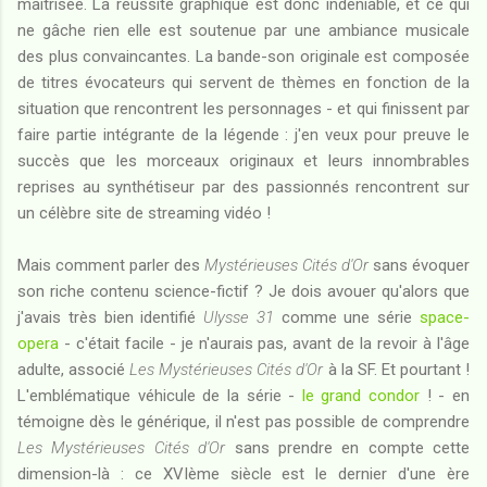
maîtrisée. La réussite graphique est donc indéniable, et ce qui
ne gâche rien elle est soutenue par une ambiance musicale
des plus convaincantes. La bande-son originale est composée
de titres évocateurs qui servent de thèmes en fonction de la
situation que rencontrent les personnages - et qui finissent par
faire partie intégrante de la légende : j'en veux pour preuve le
succès que les morceaux originaux et leurs innombrables
reprises au synthétiseur par des passionnés rencontrent sur
un célèbre site de streaming vidéo !
Mais comment parler des
Mystérieuses Cités d'Or
sans évoquer
son riche contenu science-fictif ? Je dois avouer qu'alors que
j'avais très bien identifié
Ulysse 31
comme une série
space-
opera
- c'était facile - je n'aurais pas, avant de la revoir à l'âge
adulte, associé
Les Mystérieuses Cités d'Or
à la SF. Et pourtant !
L'emblématique véhicule de la série -
le grand condor
! - en
témoigne dès le générique, il n'est pas possible de comprendre
Les Mystérieuses Cités d'Or
sans prendre en compte cette
dimension-là : ce XVIème siècle est le dernier d'une ère