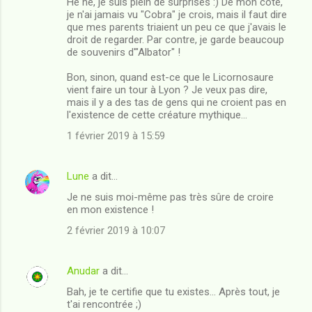
Hé hé, je suis plein de surprises :) De mon côté,
je n'ai jamais vu "Cobra" je crois, mais il faut dire
que mes parents triaient un peu ce que j'avais le
droit de regarder. Par contre, je garde beaucoup
de souvenirs d'"Albator" !
Bon, sinon, quand est-ce que le Licornosaure
vient faire un tour à Lyon ? Je veux pas dire,
mais il y a des tas de gens qui ne croient pas en
l'existence de cette créature mythique...
1 février 2019 à 15:59
Lune
a dit…
Je ne suis moi-même pas très sûre de croire
en mon existence !
2 février 2019 à 10:07
Anudar
a dit…
Bah, je te certifie que tu existes... Après tout, je
t'ai rencontrée ;)