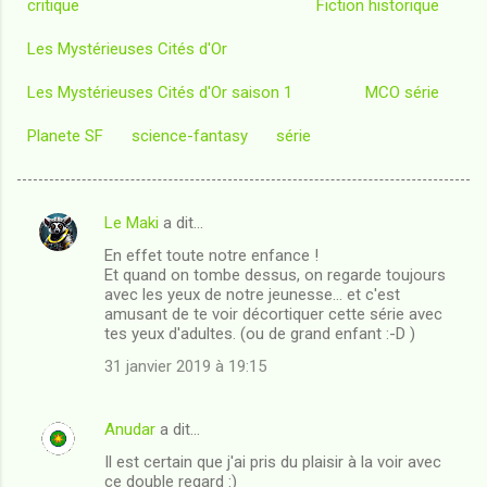
critique
Fiction historique
Les Mystérieuses Cités d'Or
Les Mystérieuses Cités d'Or saison 1
MCO série
Planete SF
science-fantasy
série
Le Maki
a dit…
C
En effet toute notre enfance !
o
Et quand on tombe dessus, on regarde toujours
m
avec les yeux de notre jeunesse... et c'est
amusant de te voir décortiquer cette série avec
m
tes yeux d'adultes. (ou de grand enfant :-D )
e
31 janvier 2019 à 19:15
n
t
Anudar
a dit…
a
Il est certain que j'ai pris du plaisir à la voir avec
i
ce double regard :)