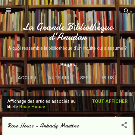
Accéder au contenu principal
La Grande Bibliothèque
d’Anudar
A quoi ressemble la bibliothèque d'un inculte qui s'assume ?
Pages
ACCUEIL
AUTEURS
SFFF
PLUS…
Affichage des articles associés au
TOUT AFFICHER
A
libellé
Rose House
r
t
Rose House - Arkady Martine
i