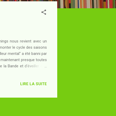
hings nous revient avec un
emonter le cycle des saisons
lleur mental" a été banni par
nt maintenant presque toutes
 la Bande et d'éveiller des
al et l'arrivée de commerce
décennies sont mises au bord
LIRE LA SUITE
cela ne veut pas dire que les
roublants révèlent aux plus