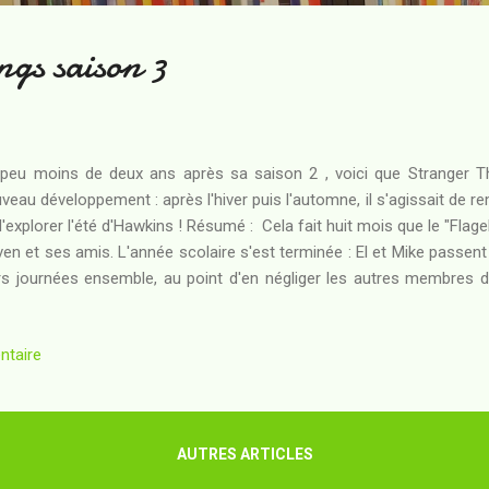
gs saison 3
peu moins de deux ans après sa saison 2 , voici que Stranger T
veau développement : après l'hiver puis l'automne, il s'agissait de r
d'explorer l'été d'Hawkins ! Résumé : Cela fait huit mois que le "Flage
ven et ses amis. L'année scolaire s'est terminée : El et Mike passe
rs journées ensemble, au point d'en négliger les autres membres de
sions avec le monde adulte... Avec l'ouverture d'un centre commerci
nchisés, les enseignes indépendantes parfois vieilles de plusieurs 
ntaire
la faillite. Hawkins et ses habitants sont en train de changer... mais 
reurs passées soient tout à fait oubliées. Certains événements t
entifs que quelque chose se trame. Po...
AUTRES ARTICLES