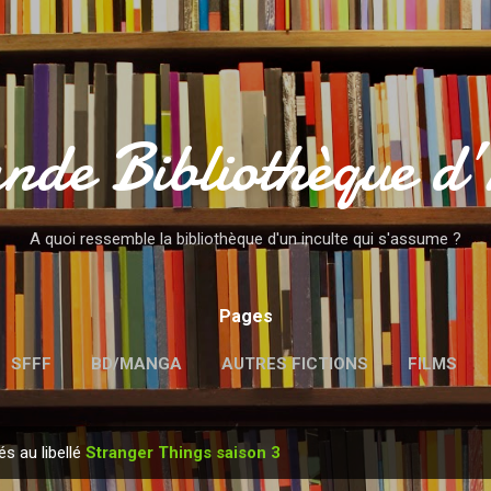
Accéder au contenu principal
nde Bibliothèque d
A quoi ressemble la bibliothèque d'un inculte qui s'assume ?
Pages
SFFF
BD/MANGA
AUTRES FICTIONS
FILMS
MENTIONS LÉGALES
és au libellé
Stranger Things saison 3