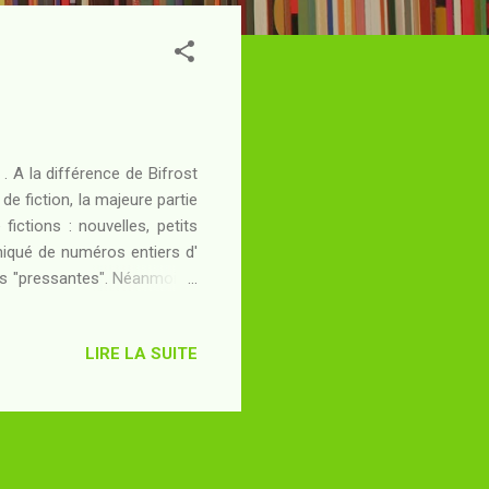
 . A la différence de Bifrost
de fiction, la majeure partie
ictions : nouvelles, petits
niqué de numéros entiers d'
us "pressantes". Néanmoins,
 intéressant de piocher dans
 le challenge... Celle-ci est
LIRE LA SUITE
, un vieil homme tranquille
nier survivant de la mission