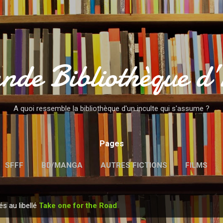
Accéder au contenu principal
nde Bibliothèque d
A quoi ressemble la bibliothèque d'un inculte qui s'assume ?
Pages
SFFF
BD/MANGA
AUTRES FICTIONS
FILMS
MENTIONS LÉGALES
és au libellé
Take one for the Road