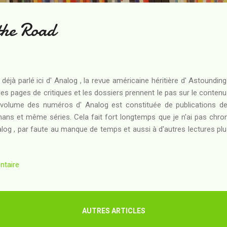
the Road
i déjà parlé ici d' Analog , la revue américaine héritière d' Astounding
les pages de critiques et les dossiers prennent le pas sur le contenu 
volume des numéros d' Analog est constituée de publications de f
ans et même séries. Cela fait fort longtemps que je n'ai pas chro
log , par faute au manque de temps et aussi à d'autres lectures pl
a faveur du SSWEV, je me suis dit qu'il pouvait sans nul doute être
te réserve que j'ai afin de lire quelques nouvelles se qualifiant pour
ntaire
liée dans le numéro de Juin 2011. Résumé : Rick a un voisin, Simon
 vit seul avec deux chiens. Il découvre un jour que Simon est le der
itée sur Mercure - celle qui est partie avec qu...
AUTRES ARTICLES