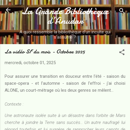
La Grande Bibliothèque
Accéder au contenu principal
d’Anudar
A quoi ressemble la bibliothèque d'un inculte qui
s'assume ?
La vidéo SF du mois - Octobre 2025
mercredi, octobre 01, 2025
Pour assurer une transition en douceur entre l'été - saison du
space-opera - et l'automne - saison de l'effroi - j'ai choisi
ALONE, un court-métrage où les deux genres se mêlent...
Contexte :
Une astronaute isolée suite à un désastre dans l'orbite de Mars
cherche à joindre la Terre sans succès... Un autre naufragé lui
répond toutefois et lui suggère de rapprocher leurs canots de