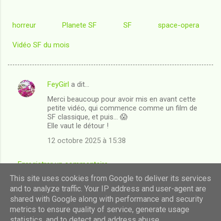
horreur
Planete SF
SF
space-opera
Vidéo SF du mois
FeyGirl
a dit…
C
Merci beaucoup pour avoir mis en avant cette
o
petite vidéo, qui commence comme un film de
m
SF classique, et puis... 😱
Elle vaut le détour !
m
12 octobre 2025 à 15:38
e
n
Enregistrer un commentaire
t
This site uses cookies from Google to deliver its services
a
and to analyze traffic. Your IP address and user-agent are
shared with Google along with performance and security
i
Fourni par Blogger
metrics to ensure quality of service, generate usage
r
statistics, and to detect and address abuse.